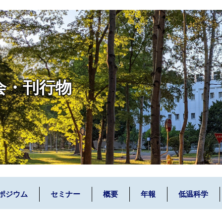
会・刊行物
ポジウム
セミナー
概要
年報
低温科学