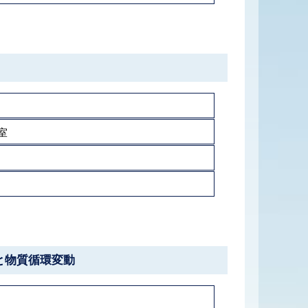
室
と物質循環変動