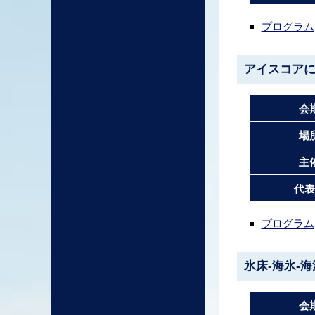
プログラム
アイスコア
会
場
主
代表
プログラム
氷床-海氷-
会