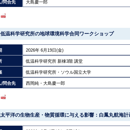
/問合先
大島慶一郎
と低温科学研究所の地球環境科学合同ワークショップ
期
2026年 6月19日(金)
所
低温科学研究所 新棟3階 講堂
催
低温科学研究所・ソウル国立大学
/問合先
西岡純・大島慶一郎
北太平洋の生物生産・物質循環に与える影響：白鳳丸航海計