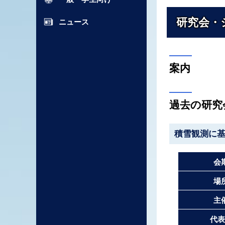
研究会・
ニュース
案内
過去の研究
積雪観測に
会
場
主
代表