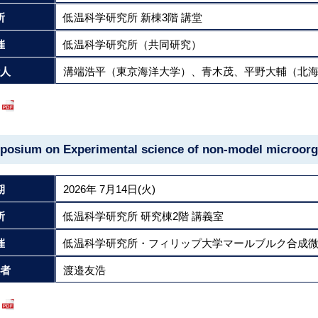
所
低温科学研究所 新棟3階 講堂
催
低温科学研究所（共同研究）
人
溝端浩平（東京海洋大学）、青木茂、平野大輔（北
posium on Experimental science of non-model microor
期
2026年 7月14日(火)
所
低温科学研究所 研究棟2階 講義室
催
低温科学研究所・フィリップ大学マールブルク合成
者
渡邉友浩