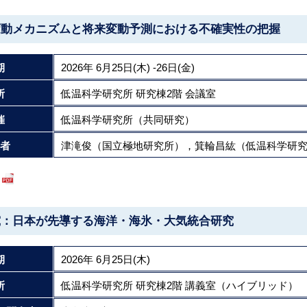
変動メカニズムと将来変動予測における不確実性の把握
期
2026年 6月25日(木) -26日(金)
所
低温科学研究所 研究棟2階 会議室
催
低温科学研究所（共同研究）
者
津滝俊（国立極地研究所），箕輪昌紘（低温科学研
究：日本が先導する海洋・海氷・大気統合研究
期
2026年 6月25日(木)
所
低温科学研究所 研究棟2階 講義室（ハイブリッド）