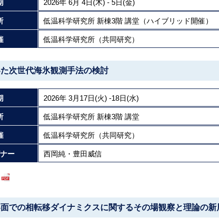
期
2026年 6月 4日(木) - 5日(金)
所
低温科学研究所 新棟3階 講堂（ハイブリッド開催）
催
低温科学研究所（共同研究）
いた次世代海氷観測手法の検討
期
2026年 3月17日(火) -18日(水)
所
低温科学研究所 新棟3階 講堂
催
低温科学研究所（共同研究）
ナー
西岡純・豊田威信
界面での相転移ダイナミクスに関するその場観察と理論の新