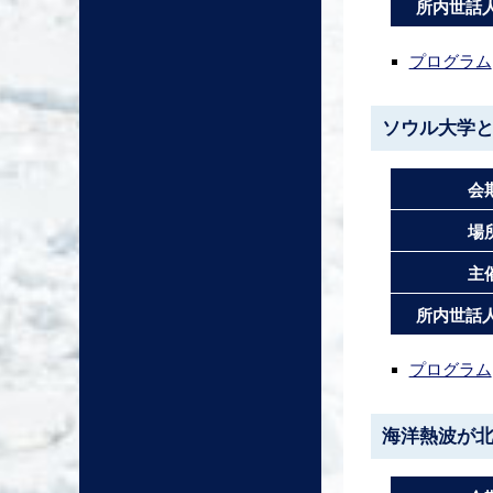
所内世話人
プログラム
ソウル大学
会
場
主
所内世話人
プログラム
海洋熱波が