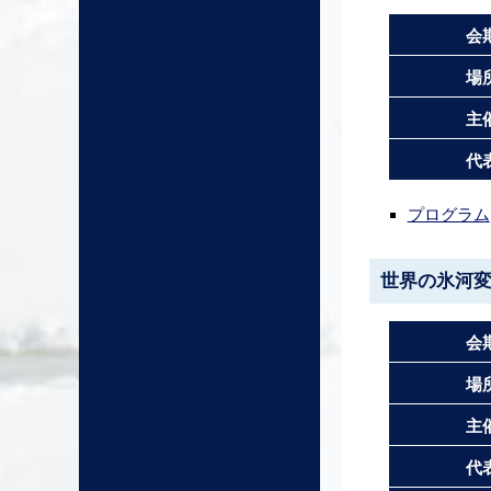
会
場
主
代
プログラム
世界の氷河
会
場
主
代