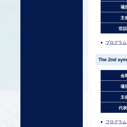
場
主
世話
プログラム
The 2nd sym
会
場
主
代表
プログラム