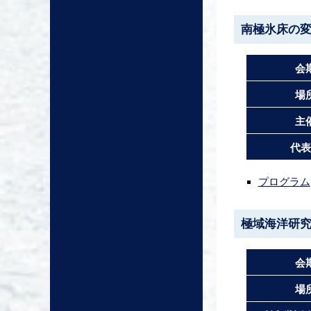
南極氷床の
会
場
主
代表
プログラム
極域海洋研
会
場