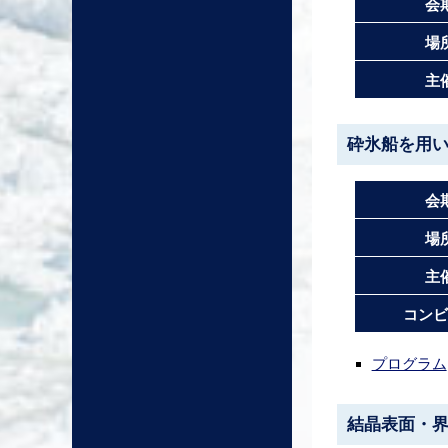
会
場
主
砕氷船を用
会
場
主
コンビ
プログラム
結晶表面・