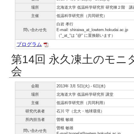
場所
北海道大学 低温科学研究所 研究棟２階 講
主催
低温科学研究所（共同研究）
白岩 孝行
問い合わせ先
E-mail: shiraiwa_at_lowtem.hokudai.ac.jp
（"_at_"は "@" に置換願います）
プログラム
第14回 永久凍土のモ
会
会期
2013年 3月 5日(火) - 6日(水)
場所
北海道大学 低温科学研究所 講堂
主催
低温科学研究所（共同利用）
研究代表者
石川 守（北大・地球環境）
所内担当者
曽根 敏雄
曽根 敏雄
問い合わせ先
E-mail:tsone[at]lowtem.hokudai.ac.jp