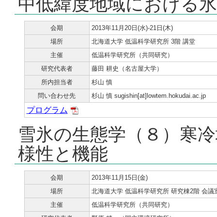
中低緯度地域における氷
会期
2013年11月20日(水)-21日(木)
場所
北海道大学 低温科学研究所 3階 講堂
主催
低温科学研究所（共同研究）
研究代表者
藤田 耕史（名古屋大学）
所内担当者
杉山 慎
問い合わせ先
杉山 慎 sugishin[at]lowtem.hokudai.ac.jp
プログラム
雪氷の生態学（８）寒冷
様性と機能
会期
2013年11月15日(金)
場所
北海道大学 低温科学研究所 研究棟2階 会議
主催
低温科学研究所（共同研究）