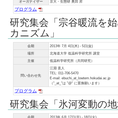
オーガナイザー
京大・生態研 奥田 昇
プログラム
研究集会「宗谷暖流を始
カニズム」
会期
2013年 7月 4日(木) - 5日(金)
場所
北海道大学 低温科学研究所 講堂
主催
低温科学研究所（共同研究）
江淵 直人
TEL: 011-706-5470
問い合わせ先
E-mail: ebuchi_at_lowtem.hokudai.ac.jp
（"_at_"は "@" に置換願います）
プログラム
研究集会「氷河変動の地
会期
2013年 6月 17日(月) - 18日(火)