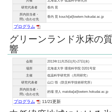
共催
北海道大学 低温科学研究所
研究代表者
香内 晃
所内担当者・
香内 晃 kouchi[at]lowtem.hokudai.ac.jp
問い合わせ先
プログラム
グリーンランド氷床の
響
会期
2013年11月25日(月)-27日(水)
場所
北海道大学 環境科学院 D201号室
主催
低温科学研究所（共同研究）
研究代表者
山口 悟（防災科学技術研究所）
所内担当者・
的場 澄人 matoba[at]lowtem.hokudai.ac.jp
問い合わせ先
プログラム
11/21更新