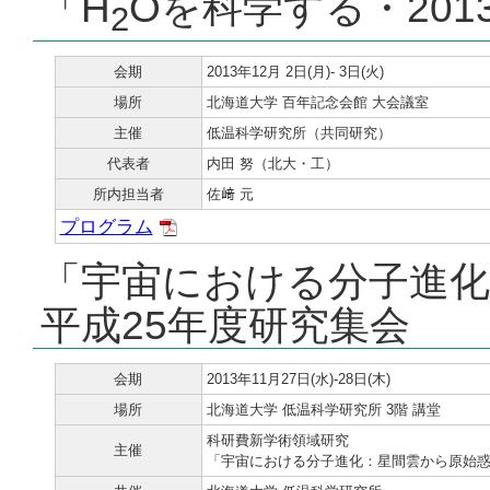
「H
Oを科学する・201
2
会期
2013年12月 2日(月)- 3日(火)
場所
北海道大学 百年記念会館 大会議室
主催
低温科学研究所（共同研究）
代表者
内田 努（北大・工）
所内担当者
佐﨑 元
プログラム
「宇宙における分子進化
平成25年度研究集会
会期
2013年11月27日(水)-28日(木)
場所
北海道大学 低温科学研究所 3階 講堂
科研費新学術領域研究
主催
「宇宙における分子進化：星間雲から原始