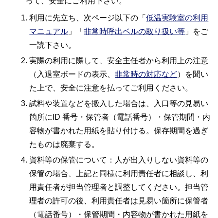
って、安全にご利用下さい。
利用に先立ち、次ページ以下の「
低温実験室の利用
マニュアル
」「
非常時呼出ベルの取り扱い等
」をご
一読下さい。
実際の利用に際して、安全主任者から利用上の注意
（入退室ボードの表示、
非常時の対応など
）を聞い
た上で、安全に注意を払ってご利用ください。
試料や装置などを搬入した場合は、入口等の見易い
箇所にID 番号・保管者（電話番号）・保管期間・内
容物が書かれた用紙を貼り付ける。保存期間を過ぎ
たものは廃棄する。
資料等の保管について：人が出入りしない資料等の
保管の場合、上記と同様に利用責任者に相談し、利
用責任者が担当管理者と調整してください。担当管
理者の許可の後、利用責任者は見易い箇所に保管者
（電話番号）・保管期間・内容物が書かれた用紙を