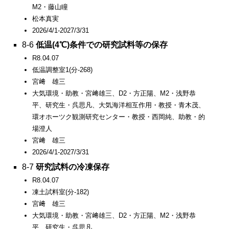
M2・藤山瞳
松本真実
2026/4/1-2027/3/31
8-6
低温(4℃)条件での研究試料等の保存
R8.04.07
低温調整室1(分-268)
宮﨑 雄三
大気環境・助教・宮﨑雄三、D2・方正陽、M2・浅野恭
平、研究生・呉思凡、大気海洋相互作用・教授・青木茂、
環オホーツク観測研究センター・教授・西岡純、助教・的
場澄人
宮﨑 雄三
2026/4/1-2027/3/31
8-7
研究試料の冷凍保存
R8.04.07
凍土試料室(分-182)
宮﨑 雄三
大気環境・助教・宮﨑雄三、D2・方正陽、M2・浅野恭
平、研究生・呉思凡