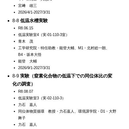
宮﨑 雄三
2026/4/1-2027/3/31
8-8
低温水槽実験
R8.06.15
低温実験室4（実-01-110-3室）
青木 茂
工学研究院・特任助教・能登大輔、M1・北村総一朗、
B4・坂本大悟
能登 大輔
2026/9/1-2027/3/31
8-9
実験（窒素化合物の低温下での同位体比の変
化の調査）
R8.08.07
低温実験室3（実-02-110-3）
力石 嘉人
同位体物質循環 教授・力石嘉人、環境課学院・D1・大野
舞子
力石 嘉人