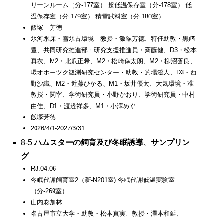
リーンルーム（分-177室） 超低温保存室（分-178室） 低
温保存室（分-179室） 積雪試料室（分-180室）
飯塚 芳徳
氷河氷床・雪氷古環境 教授・飯塚芳徳、特任助教・黒﨑
豊、共同研究推進部・研究支援推進員・斉藤健、D3・松本
真衣、M2・北爪正希、M2・松崎倖太朗、M2・柳沼蒼良、
環オホーツク観測研究センター・助教・的場澄人、D3・西
野沙織、M2・近藤ひかる、M1・坂井優太、大気環境・准
教授・関宰、学術研究員・小野かおり、学術研究員・中村
由佳、D1・渡邉祥多、M1・小澤めぐ
飯塚芳徳
2026/4/1-2027/3/31
8-5
ハムスターの飼育及び冬眠誘導、サンプリン
グ
R8.04.06
冬眠代謝飼育室2（新-N201室) 冬眠代謝低温実験室
（分-269室）
山内彩加林
名古屋市立大学・助教・松本真実、教授・澤本和延、