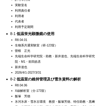
実験室名
利用責任者
利用者
代表者
利用予定期間
8-1
低温蛍光顕微鏡の使用
R8.04.01
生物系共通実験室（研-123室）
曽根 正光
先端生命科学研究院・助教・新井達也、先端生命科学研究
院・M1・前田皓丞
新井達也
2026/4/1-2027/3/31
8-2
低温室の維持管理及び雪氷資料の解析
R8.04.06
X線解析室（分-173室）
飯塚 芳徳
氷河氷床・雪氷古環境 教授・飯塚芳徳、特任助教・黒﨑