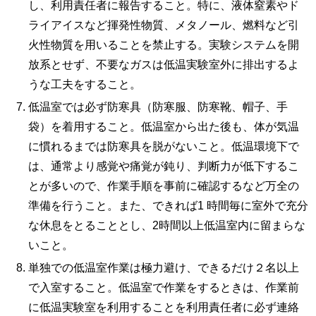
し、利用責任者に報告すること。特に、液体窒素やド
ライアイスなど揮発性物質、メタノール、燃料など引
火性物質を用いることを禁止する。実験システムを開
放系とせず、不要なガスは低温実験室外に排出するよ
うな工夫をすること。
低温室では必ず防寒具（防寒服、防寒靴、帽子、手
袋）を着用すること。低温室から出た後も、体が気温
に慣れるまでは防寒具を脱がないこと。低温環境下で
は、通常より感覚や痛覚が鈍り、判断力が低下するこ
とが多いので、作業手順を事前に確認するなど万全の
準備を行うこと。また、できれば1 時間毎に室外で充分
な休息をとることとし、2時間以上低温室内に留まらな
いこと。
単独での低温室作業は極力避け、できるだけ２名以上
で入室すること。低温室で作業をするときは、作業前
に低温実験室を利用することを利用責任者に必ず連絡