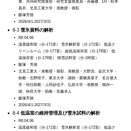
豊、共同研究推進部・研究支援推進員・斉藤健、D3・松本
真衣、北見工業大学・准教授・堀彰
飯塚芳徳
2026/4/1-2027/3/31
8-3
雪氷資料の解析
R8.04.06
温度緩和室（分-171室） 雪氷解析室（分-172室） 低温ク
リーンルーム（分-177室） 超低温保存室（分-178室） 低
温保存室（分-179室） 積雪試料室（分-180室）
飯塚 芳徳
北見工業大・准教授・堀彰、准教授・大野浩、金沢大学・
助教・石野咲子、東京大学・講師・栗栖美菜子、名古屋大
学・特任助教・上田紗也子、弘前大学・准教授・堀内一
穂、秋田大学・助教・安藤卓人
飯塚芳徳
2026/4/1-2027/3/31
8-4
低温室の維持管理及び雪氷試料の解析
R8.04.06
温度緩和室（分-171室） 雪氷解析室（分-172室） 低温ク