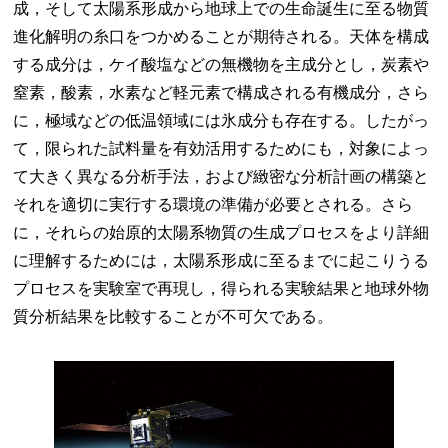
成，そして太陽系形成から地球上での生命誕生に至る物質
進化解明の糸口をつかめることが期待される。天体を構成
する成分は，ケイ酸塩などの無機物を主成分とし，炭素や
窒素，酸素，水素など軽元素で構成される有機成分，さら
に，極域などの低温領域には氷成分も存在する。したがっ
て，限られた試料量を有効活用するためにも，対象によっ
て大きく異なる分析手法，および緻密な分析計画の構築と
それを適切に実行する環境の準備が必要とされる。さら
に，それらの始原的太陽系物質の生成プロセスをより詳細
に理解するためには，太陽系形成に至るまでに起こりうる
プロセスを実験室で再現し，得られる実験結果と地球外物
質分析結果を比較することが不可欠である。