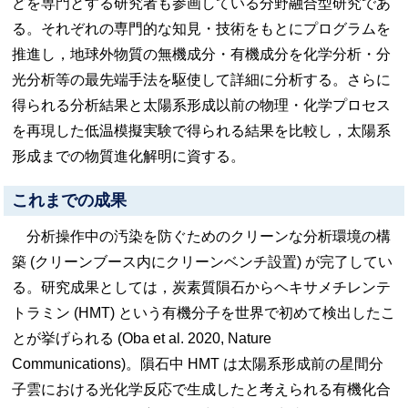
どを専門とする研究者も参画している分野融合型研究であ
る。それぞれの専門的な知見・技術をもとにプログラムを
推進し，地球外物質の無機成分・有機成分を化学分析・分
光分析等の最先端手法を駆使して詳細に分析する。さらに
得られる分析結果と太陽系形成以前の物理・化学プロセス
を再現した低温模擬実験で得られる結果を比較し，太陽系
形成までの物質進化解明に資する。
これまでの成果
分析操作中の汚染を防ぐためのクリーンな分析環境の構
築 (クリーンブース内にクリーンベンチ設置) が完了してい
る。研究成果としては，炭素質隕石からヘキサメチレンテ
トラミン (HMT) という有機分子を世界で初めて検出したこ
とが挙げられる (Oba et al. 2020, Nature
Communications)。隕石中 HMT は太陽系形成前の星間分
子雲における光化学反応で生成したと考えられる有機化合