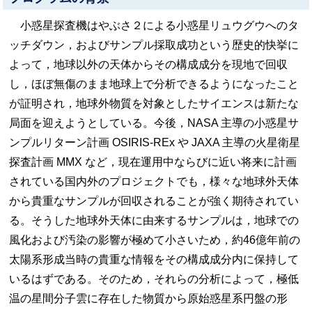
小惑星探査機はやぶさ２による小惑星リュウグウへのタ
ッチダウン，およびサンプル採取成功という歴史的快挙に
よって，地球以外の天体からその構成成分を現地で回収
し，ほぼ無傷のまま地球上で分析できるようになったこと
が証明され，地球外物質を対象としたサイエンスは新たな
局面を迎えようとしている。今後，NASA 主導の小惑星サ
ンプルリターン計画 OSIRIS-REx や JAXA 主導の火星衛星
探査計画 MMX など，現在運用中ならびに近い将来に計画
されている国内外のプロジェクトでも，様々な地球外天体
から貴重なサンプルが回収されることが強く期待されてい
る。そうした地球外天体に由来するサンプルは，地球での
風化および汚染の影響が極めて小さいため，約46億年前の
太陽系形成当時の貴重な情報をその構成成分内に保持して
いるはずである。そのため，それらの分析によって，極低
温の星間分子雲に存在した物質から原始惑星系円盤の形