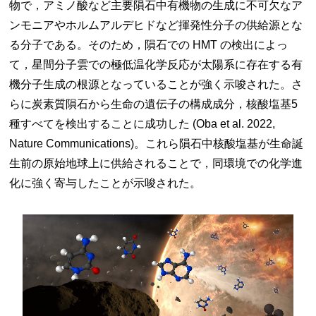
物で，アミノ酸など主要隕石中有機物の生成に不可欠なア
ンモニアやホルムアルデヒドなど揮発性分子の供給源とな
る分子である。そのため，隕石での HMT の検出によっ
て，星間分子雲での極低温化学反応が太陽系に存在する有
機分子生成の根源となっていることが強く示唆された。さ
らに炭素質隕石から生命の遺伝子の構成成分，核酸塩基5
種すべてを検出することに成功した (Oba et al. 2022,
Nature Communications)。これら隕石中核酸塩基が生命誕
生前の原始地球上に供給されることで，同環境での化学進
化に強く寄与したことが示唆された。