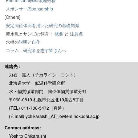
Fee for Analysis/依頼分析
スポンサー/Sponsorship
[Others]
安定同位体比を用いた研究の基礎知識
海水魚とサンゴの飼育：
概要
と
注意点
水槽の
説明と自作
コラム：研究者を志す皆さんへ
連絡先：
力石 嘉人（チカライシ ヨシト）
北海道大学 低温科学研究所
水・物質循環部門 同位体物質循環分野
〒060-0819 札幌市北区北19条西8丁目
(TEL) 011-706-5472（直通）
(E-mail) ychikaraishi_AT_lowtem.hokudai.ac.jp
Contact address:
Yoshito Chikaraishi