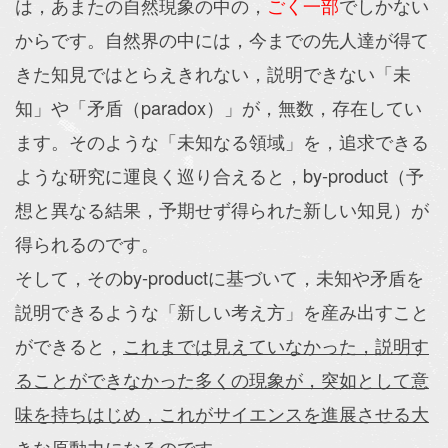
は，あまたの自然現象の中の，
ごく一部
でしかない
からです。自然界の中には，今までの先人達が得て
きた知見ではとらえきれない，説明できない「未
知」や「矛盾（paradox）」が，無数，存在してい
ます。そのような「未知なる領域」を，追求できる
ような研究に運良く巡り合えると，by-product（予
想と異なる結果，予期せず得られた新しい知見）が
得られるのです。
そして，そのby-productに基づいて，未知や矛盾を
説明できるような「新しい考え方」を産み出すこと
ができると，
これまでは見えていなかった，説明す
ることができなかった多くの現象が，突如として意
味を持ちはじめ，これがサイエンスを進展させる大
きな原動力になるのです
。