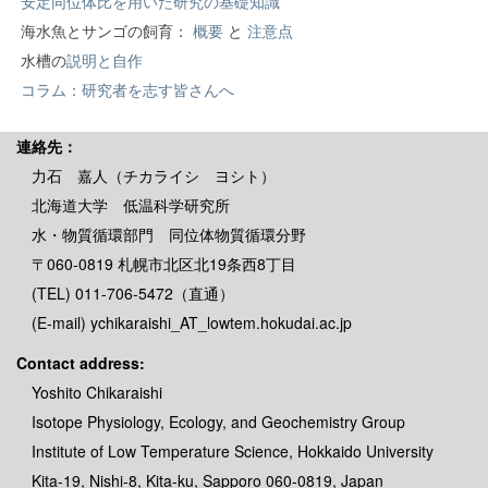
安定同位体比を用いた研究の基礎知識
海水魚とサンゴの飼育：
概要
と
注意点
水槽の
説明と自作
コラム：研究者を志す皆さんへ
連絡先：
力石 嘉人（チカライシ ヨシト）
北海道大学 低温科学研究所
水・物質循環部門 同位体物質循環分野
〒060-0819 札幌市北区北19条西8丁目
(TEL) 011-706-5472（直通）
(E-mail) ychikaraishi_AT_lowtem.hokudai.ac.jp
Contact address:
Yoshito Chikaraishi
Isotope Physiology, Ecology, and Geochemistry Group
Institute of Low Temperature Science, Hokkaido University
Kita-19, Nishi-8, Kita-ku, Sapporo 060-0819, Japan