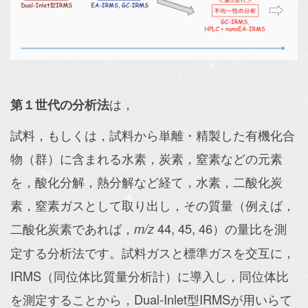
は，
第１世代の分析法
試料，もしくは，試料から単離・精製した有機化合
物（群）に含まれる水素，炭素，窒素などの元素
を，酸化分解，熱分解など経て，水素，二酸化炭
素，窒素ガスとして取り出し，その質量（例えば，
二酸化炭素であれば，
44, 45, 46）の量比を測
m/z
定する分析法です。試料ガスと標準ガスを交互に，
IRMS（同位体比質量分析計）に導入し，同位体比
を測定することから，Dual-Inlet型IRMSが用いらて