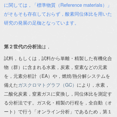
に関しては，「標準物質（Reference materials）」
がそもそも存在しておらず，酸素同位体比を用いた
研究の発展の足枷となっています。
は，
第２世代の分析法
試料，もしくは，試料から単離・精製した有機化合
物（群）に含まれる水素，炭素，窒素などの元素
を，元素分析計（EA）や，燃焼/熱分解システムを
備えた
ガスクロマトグラフ（GC）
により，水素，
二酸化炭素，窒素ガスに変換し，同位体比を測定す
る分析法です。ガス化・精製の行程を，全自動（オ
ート）で行う「オンライン分析」であるため，第１