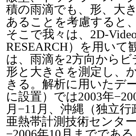
積の雨滴でも、形、大
あることを考慮すると
そこで我々は、2D-Video D
RESEARCH）を用い
は、雨滴を2方向からビ
形と大きさを測定し、
きる。解析に用いたデ
に設置）では2003年−2
月−11月、沖縄（独立
亜熱帯計測技術センターに
−2006年10月までで