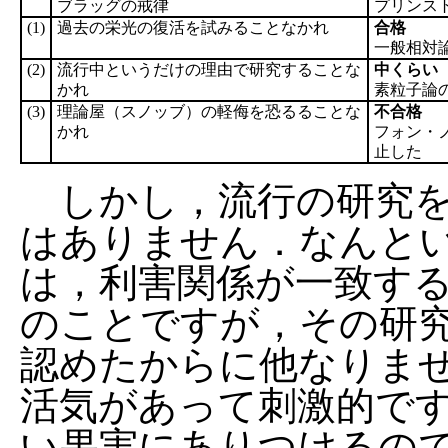
ブラッグの戒律
プリンス
(1)
過去の栄光の復活を試みることなかれ
合格
一般相対
(2)
流行中というだけの理由で研究することな
中くらい
かれ
素粒子論
(3)
理論屋（スノッブ）の軽侮を恐るることな
不合格
かれ
フォン・
止した
しかし，流行の研究を
はありません．なんと
は，利害関係が一致す
のことですが，その研
認めたからに他なりま
活気があって刺激的で
い果実にありつけるの