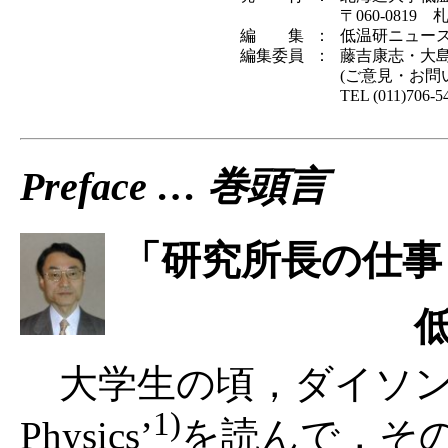
〒060-081
編 集
：
低温研ニュー
編集委員
：
藤吉康志・大
(ご意見・お問
TEL (011)706-
Preface … 巻頭言
「研究所長の仕事
大学生の頃，ダイソンの書いた
1)
Physics’
を読んで，そ