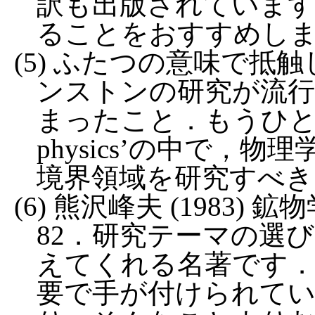
訳も出版されていま
ることをおすすめし
(5) ふたつの意味で
ンストンの研究が流行
まったこと．もうひとつは，‘
physics’の中で，
境界領域を研究すべき
(6) 熊沢峰夫 (1983) 
82．研究テーマの選
えてくれる名著です．
要で手が付けられて