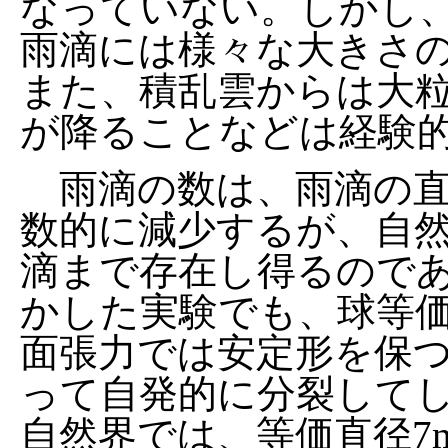
なっていない。しかし
雨滴には様々な大きさ
また、積乱雲からは大
が降ることなどは経験
雨滴の数は、雨滴の直
数的に減少するが、自
滴まで存在し得るので
かした実験でも、球等価
面張力では安定形を保
って自発的に分裂して
自然界では、等価直径7