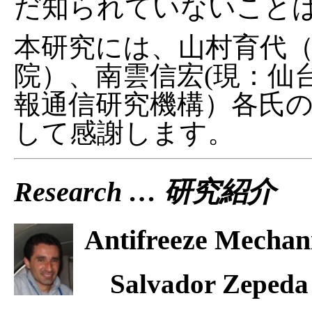
だ知られていないこと
本研究には、山村育代
院）、南雲信宏(現：仙
報通信研究機構）各氏
して感謝します。
Research … 研究紹介
Antifreeze Mechan
Salvador Z