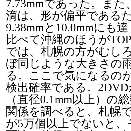
7.73mmであった。ま
滴は、形が偏平である
9.38mmと10.0mm
比べて沖縄のほうがTO
では、札幌の方がむし
ぼ同じような大きさの
る。ここで気になるのが
検出確率である。2DV
（直径0.1mm以上）
関係を調べると、札幌
が5万個以上でないと、