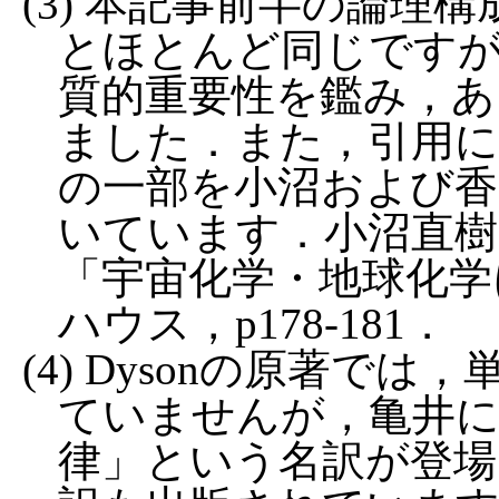
(3) 本記事前半の論理
とほとんど同じです
質的重要性を鑑み，あ
ました．また，引用
の一部を小沼および香
いています．小沼直樹
「宇宙化学・地球化学
ハウス，p178-181．
(4) Dysonの原著では，単に
ていませんが，亀井
律」という名訳が登場