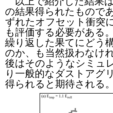
以上で紹介した結果は
の結果得られたもので
ずれたオフセット衝突
も評価する必要がある
繰り返した果てにどう
のか、も当然扱わなけ
後はそのようなシミュ
り一般的なダストアグ
得られると期待される
(a) E
= 1.1 E
imp
roll