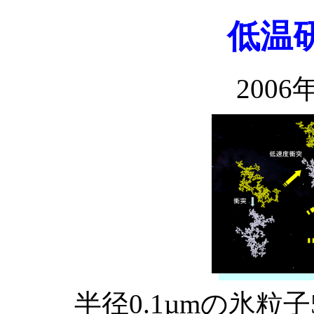
低温
2006年
半径0.1µmの氷粒