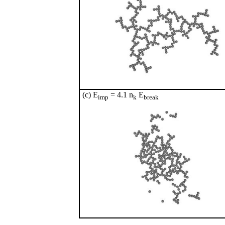
(c) E
= 4.1 n
E
imp
k
break