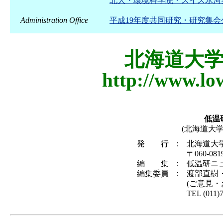
北大・環境科学院・スイス氷河
Administration Office
平成19年度共同研究・研究集
北海道大
http://www.lo
低温
(北海道大
発 行
：
北海道大
〒060-0
編 集
：
低温研ニ
編集委員
：
渡部直樹
(ご意見
TEL (011)