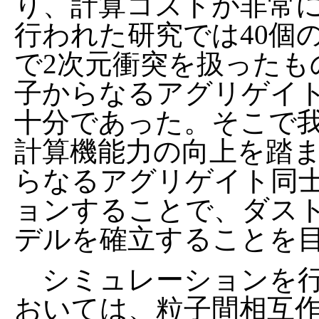
り、計算コストが非常
行われた研究では40個
で2次元衝突を扱ったも
子からなるアグリゲイ
十分であった。そこで
計算機能力の向上を踏ま
らなるアグリゲイト同
ョンすることで、ダス
デルを確立することを
シミュレーションを行
おいては、粒子間相互