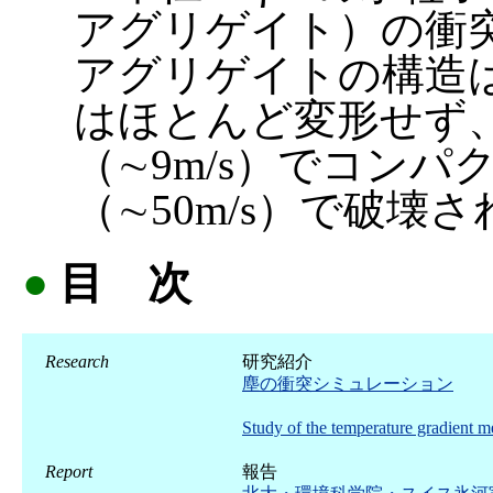
アグリゲイト）の衝
アグリゲイトの構造は、
はほとんど変形せず
（∼9m/s）でコンパ
（∼50m/s）で破壊
●
目 次
Research
研究紹介
塵の衝突シミュレーション
Study of the temperature gradient
Report
報告