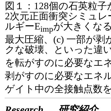
図１：128個の石英粒
2次元正面衝突シミュレ
ルギーE
が大きくなるに
imp
最大圧縮、(c) 一部が剥
クな破壊、といった違い
を転がすのに必要なエネ
剥がすのに必要なエネル
ゲイト中の全接触点数
Research … 研究紹介