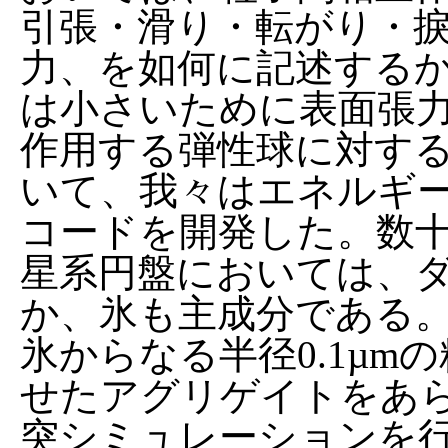
引張・滑り・転がり・
力、を如何に記述する
は小さいために表面張
作用する弾性球に対す
いて、我々はエネルギ
コードを開発した。数
星系円盤においては、
か、氷も主成分である
氷からなる半径0.1µm
せたアグリゲイトをあ
突シミュレーションを