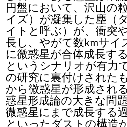
円盤において、沢山の粒
イズ）が凝集した塵（
イトと呼ぶ）が、衝突
長し、やがて数kmサイ
に微惑星が合体成長す
というシナリオが有力
の研究に裏付けされた
から微惑星が形成され
惑星形成論の大きな問
微惑星にまで成長する
といったダストの構造