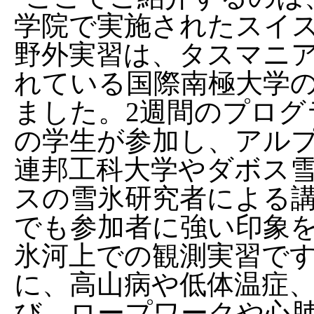
学院で実施されたスイ
野外実習は、タスマニ
れている国際南極大学
ました。2週間のプログ
の学生が参加し、アル
連邦工科大学やダボス
スの雪氷研究者による
でも参加者に強い印象を
氷河上での観測実習で
に、高山病や低体温症
び、ロープワークや心