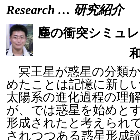
Research … 研究紹介
塵の衝突シミュレ
冥王星が惑星の分類か
めたことは記憶に新し
太陽系の進化過程の理
が、では惑星を始めと
形成されたと考えられ
されつつある惑星形成