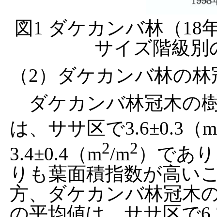
図1 ダケカンバ林（18
サイズ階級別
（2）ダケカンバ林の林
ダケカンバ林冠木の樹
は、ササ区で3.6±0.3（m
2
2
3.4±0.4（m
/m
）であり
りも葉面積指数が高い
方、ダケカンバ林冠木
の平均値は、ササ区で6.2