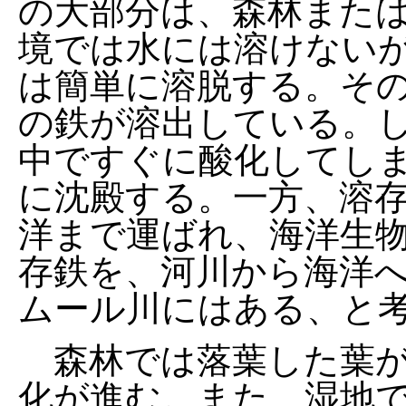
の大部分は、森林また
境では水には溶けない
は簡単に溶脱する。そ
の鉄が溶出している。
中ですぐに酸化してし
に沈殿する。一方、溶
洋まで運ばれ、海洋生
存鉄を、河川から海洋
ムール川にはある、と
森林では落葉した葉が
化が進む。また、湿地