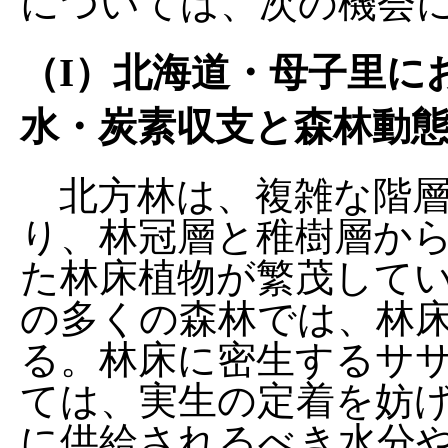
については、次の機会
（I）北海道・母子里に
水・炭素収支と森林動
北方林は、複雑な階層
り、林冠層と稚樹層か
た林床植物が繁茂して
の多くの森林では、林
る。林床に密生するサ
ては、実生の定着を妨
に供給されるべき水分