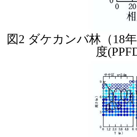
図2 ダケカンバ林（1
度(PP