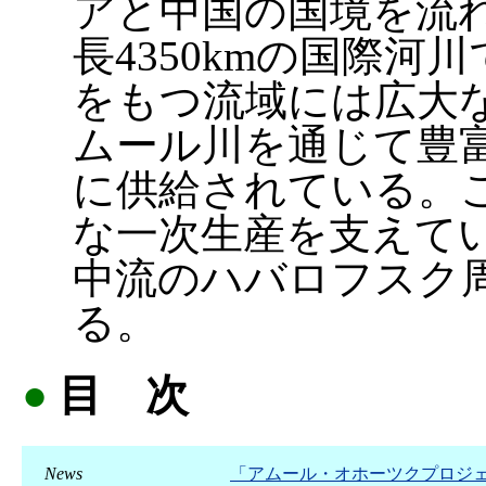
アと中国の国境を流
長4350kmの国際河
をもつ流域には広大
ムール川を通じて豊
に供給されている。
な一次生産を支えて
中流のハバロフスク
る。
●
目 次
News
「アムール・オホーツクプロジ