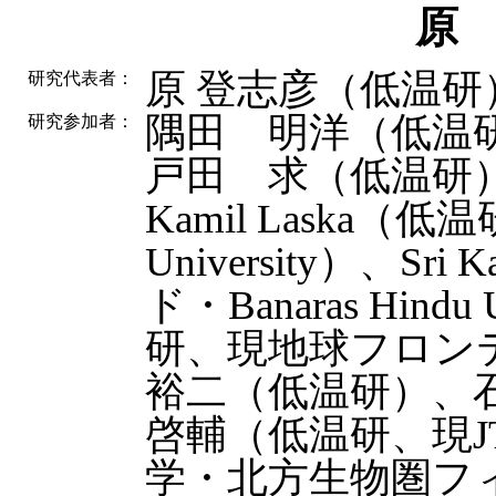
原
原 登志彦（低温研
研究代表者：
隅田 明洋（低温
研究参加者：
戸田 求（低温研
Kamil Laska（
University）、Sri
ド・Banaras Hin
研、現地球フロン
裕二（低温研）、
啓輔（低温研、現
学・北方生物圏フ