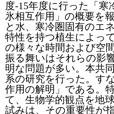
度-15年度に行った「寒
氷相互作用」の概要を
と水、寒冷圏固有のエ
特性を持つ植生によっ
の様々な時間および空間
振る舞いはそれらの影
明な問題が多い。本共
系の研究を行った。すな
作用の解明」である。
て、生物学的観点を地
試みは、その重要性が