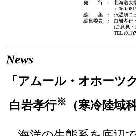
発 行
：
北海道大
〒060-0
編 集
：
低温研ニ
編集委員
：
白岩孝行
(ご意見
TEL (011)
News
「アムール・オホーツ
※
白岩孝行
（寒冷陸域
海洋の生態系を底辺で