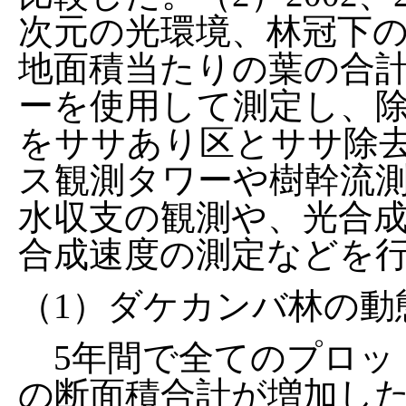
次元の光環境、林冠下
地面積当たりの葉の合
ーを使用して測定し、除
をササあり区とササ除去
ス観測タワーや樹幹流
水収支の観測や、光合
合成速度の測定などを
（1）ダケカンバ林の動
5年間で全てのプロッ
の断面積合計が増加した