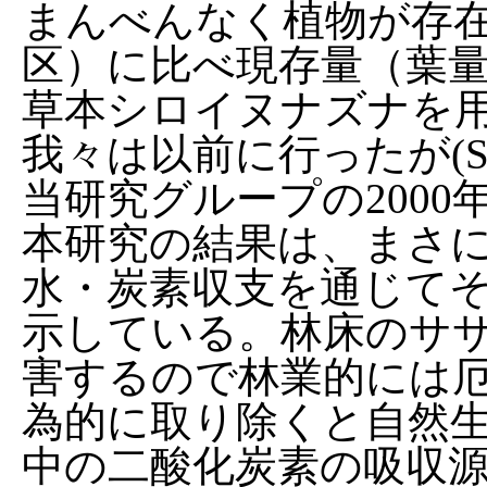
まんべんなく植物が存
区）に比べ現存量（葉
草本シロイヌナズナを
我々は以前に行ったが(Stoll et
当研究グループの2000年
本研究の結果は、まさ
水・炭素収支を通じて
示している。林床のサ
害するので林業的には
為的に取り除くと自然
中の二酸化炭素の吸収