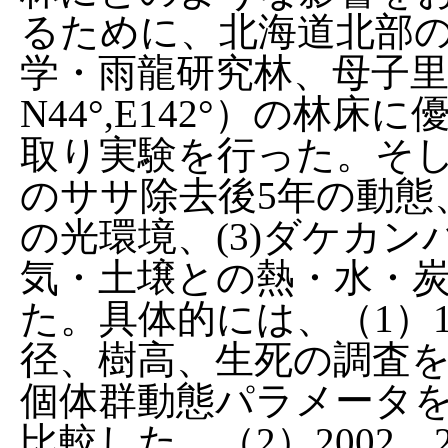
るために、北海道北部
学・雨龍研究林、母子里
N44°,E142°）の林
取り実験を行った。そし
のササ除去後5年の動態
の光環境、(3)ダケカ
気・土壌との熱・水・
た。具体的には、（1）19
径、樹高、生死の調査
個体群動態パラメータ
比較した。（2）2002、