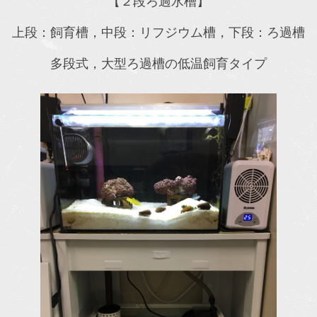
【２段ろ過水槽】
上段：飼育槽，中段：リフジウム槽，下段：ろ過槽
多段式，大型ろ過槽の低温飼育タイプ