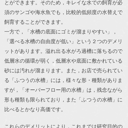
とができます。そのため，キレイな水での飼育が必
須のサンゴや海水魚でも，比較的低頻度の水替えで
飼育することができます。
一方で，「
水槽の底面にゴミが溜まりやすい」，
「
選べる水槽の自由度が低い」
という２つのデメリ
ットがあります。溢れ出る水がろ過槽に落ちるので
低層水の循環が弱く，低層水や底面に敷かれている
砂には汚れが溜まります。また，お店で売られてい
る「ふつうの水槽」には，様々な形・種類がありま
すが，「オーバーフロー用の水槽」は，残念ながら
形も種類も限られており，また「ふつうの水槽」に
比べるとかなり高価です。
これらのデメリットにより，これまでは研究目的の