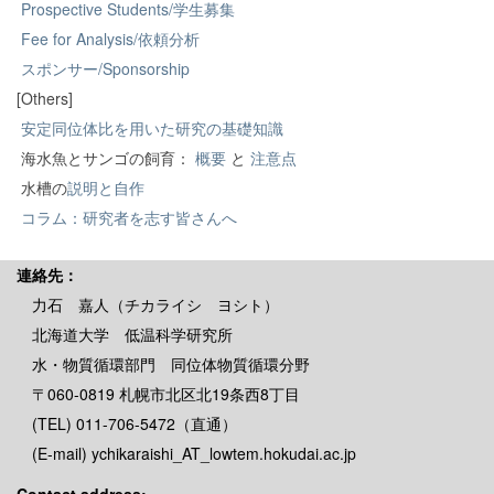
Prospective Students/学生募集
Fee for Analysis/依頼分析
スポンサー/Sponsorship
[Others]
安定同位体比を用いた研究の基礎知識
海水魚とサンゴの飼育：
概要
と
注意点
水槽の
説明と自作
コラム：研究者を志す皆さんへ
連絡先：
力石 嘉人（チカライシ ヨシト）
北海道大学 低温科学研究所
水・物質循環部門 同位体物質循環分野
〒060-0819 札幌市北区北19条西8丁目
(TEL) 011-706-5472（直通）
(E-mail) ychikaraishi_AT_lowtem.hokudai.ac.jp