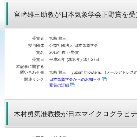
宮﨑雄三助教が日本気象学会正野賞を受
受賞者：
宮﨑 雄三
授与団体：
公益社団法人 日本気象学会
賞名：
2016年度 正野賞
受賞日：
平成28年 (2016年) 10月27日
本記事に関する
問い合わせ先：
宮﨑 雄三 yuzom@lowtem... (メールアドレスの 
関連リンク：
日本気象学会からのお知らせ
受賞の詳細
木村勇気准教授が日本マイクログラビテ