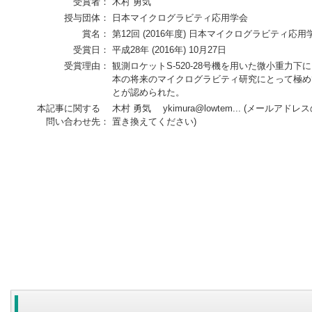
受賞者：
木村 勇気
授与団体：
日本マイクログラビティ応用学会
賞名：
第12回 (2016年度) 日本マイクログラビティ応
受賞日：
平成28年 (2016年) 10月27日
受賞理由：
観測ロケットS-520-28号機を用いた微小重力
本の将来のマイクログラビティ研究にとって極め
とが認められた。
本記事に関する
木村 勇気 ykimura@lowtem... (メールアドレスの 「
問い合わせ先：
置き換えてください)