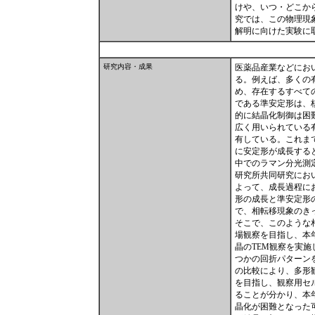
けや、いつ・どこか
究では、この物理現
解明に向けた実験に
研究内容・成果
医薬品産業などにお
る。例えば、多くの
め、存在するすべて
である準安定形は、
的に結晶化制御は困
広く用いられている
有している。これま
に安定形が成長する
中でのラマン分光測
研究所共同研究にお
よって、成長過程に
形の成長と準安定形
で、相転移現象のき
そこで、このような
場観察を目指し、本
晶のTEM観察を実
つかの回折パターン
の比較により、多形
を目指し、観察用セ
ることが分かり、本
晶化が困難となった