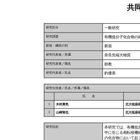
共
研究区分
一般研究
研究課題
有機低分子化合物の
新規・継続の別
新規
研究代表者／所属
奈良先端大物質
研究代表者／職名
助教
研究代表者／氏名
釣優香
研究分担者／氏名／所属／職名
氏 名
1
木村勇気
北大低温
2
山崎智也
北大低温
研究目的
本研究では、有機低
中に生じる相転移機
の化合物において起