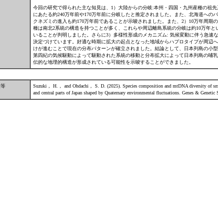
今回の研究で得られた主な知見は、1）大陸からの分岐:本州・四国・九州産種の祖
にあたる約240万年前や170万年前に分岐したと推定されました。また、北海道への
クネズミの進入も約170万年前であることが示唆されました。また、2）10万年周期の影
種は南北2系統の構造を持つことが多く、これらや周辺離島系統の分岐は約10万年と
いることが判明しました。さらに3）多様性形成のメカニズム: 気候変動に伴う急速
決定づけています。好適な時期に拡大の起点となった地域からハプロタイプが周辺へ
けが進むことで現在の分布パターンが確立されました。結論として、日本列島の小型哺
第四紀の気候駆動によって駆動された系統の移動と分布拡大によって日本列島の哺乳
伝的な地理的構造が形成されている可能性を示唆することができました。
表等
Suzuki， H.， and Ohdachi， S. D. (2025). Species composition and mtDNA diversity of sma
and central parts of Japan shaped by Quaternary environmental fluctuations. Genes & Genet