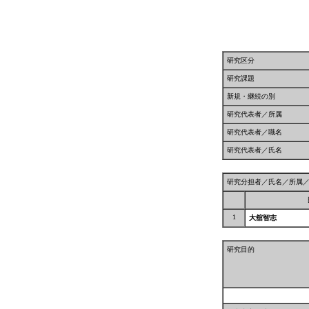
研究区分
研究課題
新規・継続の別
研究代表者／所属
研究代表者／職名
研究代表者／氏名
研究分担者／氏名／所属
1
大舘智志
研究目的