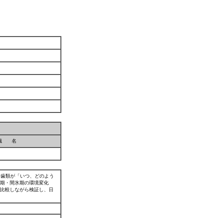
職 名
齧歯類が「いつ、どのよう
期・間氷期の環境変化
と比較しながら検証し、日