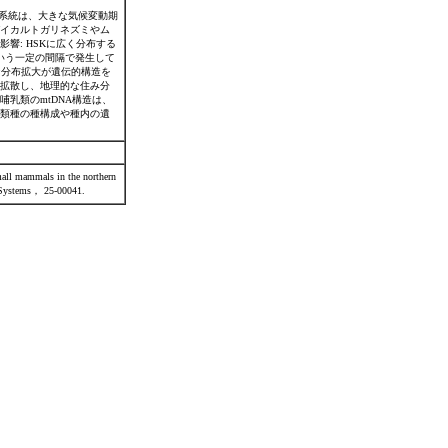
先系統は、大きな気候変動期
バイカルトガリネズミやム
響: HSKに広く分布する
いう一定の間隔で発生して
な分布拡大が遺伝的構造を
拡散し、地理的な住み分
乳類のmtDNA構造は、
類種の種構成や種内の遺
ll mammals in the northern
ic Systems， 25-00041.