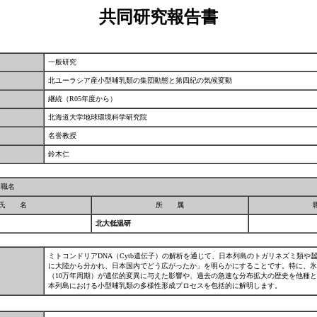
共同研究報告書
一般研究
北ユーラシア産小型哺乳類の集団動態と第四紀の気候変動
継続（R05年度から）
北海道大学地球環境科学研究院
名誉教授
鈴木仁
／職名
氏 名
所 属
北大低温研
ミトコンドリアDNA（Cytb遺伝子）の解析を通じて、日本列島のトガリネズミ類や
に大陸から分かれ、日本国内でどう広がったか」を明らかにすることです。特に、氷
（10万年周期）が遺伝的変異に与えた影響や、過去の急速な分布拡大の歴史を他種
本列島における小型哺乳類の多様性形成プロセスを包括的に解明します。