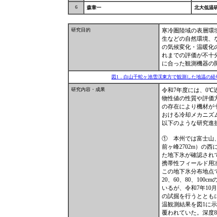
6
森章一
北大低温
研究目的
寒冷圏陸域の表層環
生などの自然環境、
の気候変化・温暖化
れまでの評価が不十
に合った観測機器の
図1．白山千蛇ヶ池雪渓東方で観測した地温の経
研究内容・成果
令和7年度には、0
物性値の性質や評価
の存在により機材が
おける冷却メカニズ
以下のような研究進
① 本州では富士山
前ヶ峰2702m）の
た地下氷が確認され
携帯性フィールド用
この地下氷分布地点で
20、60、80、1
いるが、令和7年10
の試掘を行うととも
温観測結果を図1に示す
覆われていた。深度80