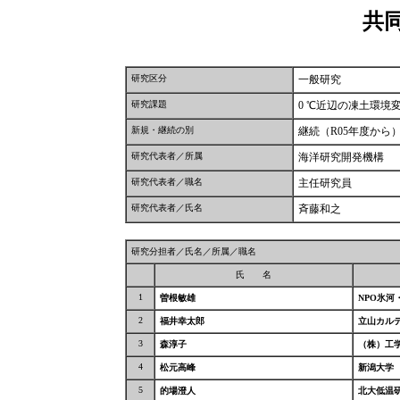
共
研究区分
一般研究
研究課題
0 ℃近辺の凍土環
新規・継続の別
継続（R05年度から
研究代表者／所属
海洋研究開発機構
研究代表者／職名
主任研究員
研究代表者／氏名
斉藤和之
研究分担者／氏名／所属／職名
氏 名
1
曽根敏雄
NPO氷河
2
福井幸太郎
立山カル
3
森淳子
（株）工
4
松元高峰
新潟大学
5
的場澄人
北大低温