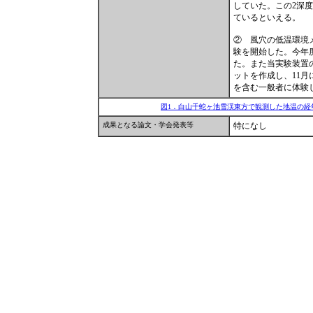
していた。この2深度
ているといえる。
② 風穴の低温環境
験を開始した。今年
た。また当実験装置
ットを作成し、11
を含む一般者に体験し
図1．白山千蛇ヶ池雪渓東方で観測した地温の経
成果となる論文・学会発表等
特になし