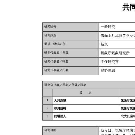
共
研究区分
一般研究
研究課題
雪面上乱流熱フラッ
新規・継続の別
新規
研究代表者／所属
気象庁気象研究所
研究代表者／職名
主任研究官
研究代表者／氏名
庭野匡思
研究分担者／氏名／所属／職名
氏 名
1
大河原望
気象庁気
2
谷川朋範
気象庁気
3
的場澄人
北大低温
研究目的
我々は、気象庁領域大