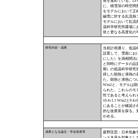
発を進めている。LF
に、積雪深の時空間
をモデルにおいて正
融雪に対する乱流熱
モデルにおいて乱流
温科学研究所露場に
状と更なる高度化の
研究内容・成果
当初計画通り、低温
設置して、雪面にお
にした）を渦相関法
と同時にデータの品質
期）の低温科学研究
得した顕熱と潜熱の
た。顕熱と潜熱について個
W/m2と、モデル
られた。これらのモ
性であると考えられ
10.4±1.1 W/m
にあることが確認さ
的な改善策を探る。
かめる。
成果となる論文・学会発表等
庭野匡思：日本気象
ンド氷床を対象とした大気―雪