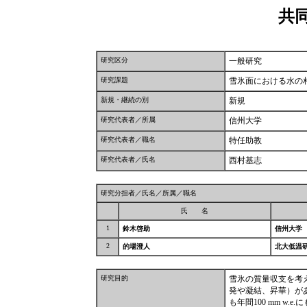
共
研究区分
一般研究
研究課題
雪氷面における水の
新規・継続の別
新規
研究代表者／所属
信州大学
研究代表者／職名
特任助教
研究代表者／氏名
西村基志
研究分担者／氏名／所属／職名
氏 名
1
鈴木啓助
信州大学
2
的場澄人
北大低温
研究目的
雪氷の質量収支を考
発や凝結、昇華）が
も年間100 mm w.e