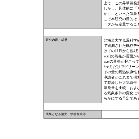
上で、この昇華蒸発
しかし、具体的に「
か」、といった気象
こで本研究の目的は
ータから定量するこ
研究内容・成果
北海道大学低温科学研究
で観測された既存デー
けての11月から翌4月の
w.e.]の蒸発が雪面
w.e.の蒸発が起こ
3ヶ月だけでグリー
その量の気温依存性
申請者がこれまで研
て乾燥した大気条件
蒸発量を比較、およ
る気象条件の変化に
らかにする予定であ
成果となる論文・学会発表等