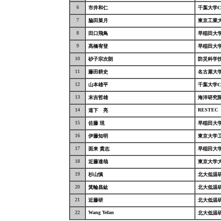
6
市井和仁
千葉大学C
7
脇田菜月
東京工業
8
田口飛鳥
早稲田大
9
髙橋宥登
早稲田大
10
砂子宗次朗
防災科学
11
藤田耕史
名古屋大
12
山本雄平
千葉大学C
13
末吉哲雄
海洋研究
14
RESTEC
道下 亮
15
佐藤 現
早稲田大
16
伊藤知明
東京大学
17
面来 貴志
早稲田大
18
近藤達哉
東京大学
19
杉山慎
北大低温
20
箕輪昌紘
北大低温
21
近藤研
北大低温
22
Wang Yefan
北大低温