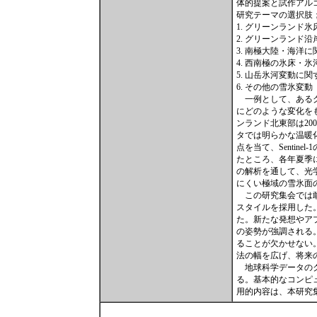
体的提案と試作アル
研究テーマの選択肢
1. グリーンランド
2. グリーンランド
3. 南極大陸・海洋
4. 西南極の氷床・
5. 山岳氷河変動に
6. その他の雪氷変動
一例として、あるグ
にどのような変化をもたら
ンランド北東部は20
タでは明らかな温暖化
点を当て、Sentin
たところ、各年夏季
の解析を通して、光
にくい極域の雪氷面
この研究集会では敢
スタイルを採用した
た。新たな発想やア
の姿勢が強調される
ることが欠かせない
法の幅を広げ、将来
地球科学データのク
る。基本的なコンピ
用的内容は、本研究