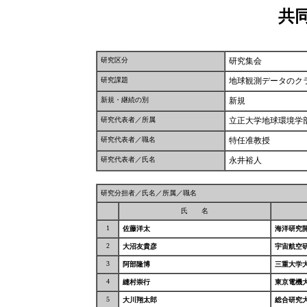
共
研究区分
研究集会
研究課題
地球観測データのク
新規・継続の別
新規
研究代表者／所属
立正大学地球環境学
研究代表者／職名
特任准教授
研究代表者／氏名
永井裕人
研究分担者／氏名／所属／職名
氏 名
1
佐藤洋太
海洋研究
2
大沼友貴彦
宇宙航空
3
阿部隆博
三重大学
4
縫村崇行
東京電機
5
大川翔太郎
総合研究