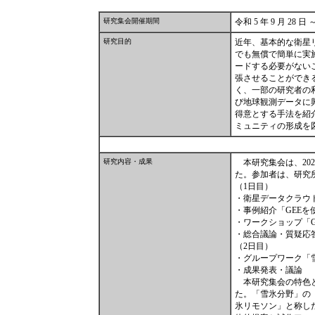
研究集会開催期間
令和 5 年 9 月 28 日 
研究目的
近年、基本的な衛星
でも無償で簡単に実
ードする必要がない
張させることができ
く、一部の研究者の
び地球観測データに
得意とする手法を紹
ミュニティの形成を
研究内容・成果
本研究集会は、202
た。参加者は、研究
（1日目）
・衛星データクラウ
・事例紹介「GEE
・ワークショップ「
・総合議論・質疑応
（2日目）
・グループワーク「
・成果発表・議論
本研究集会の特色と
た。「雪氷分野」の
氷リモソン」と称し