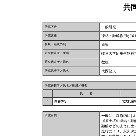
共
研究区分
一般研究
研究課題
凍結・融解作用が湿
新規・継続の別
新規
研究代表者／所属
岐阜大学応用生物科
研究代表者／職名
教授
研究代表者／氏名
大西健夫
研究分担者／氏名／所属／職名
氏 名
1
白岩孝行
北大低温
研究目的
一般に、湿原内にお
湿原土壌の凍結・融
融解がどのように土
進行により、永久凍