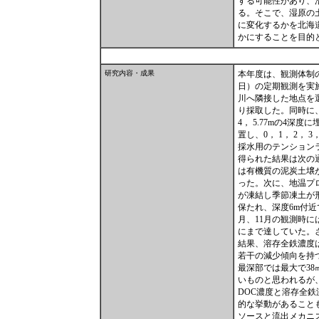
する可能性があり、
る。そこで、湿原の
に変化するかを北海
かにすることを目的
研究内容・成果
本年度は、観測体制の
日）の定期観測を実
川へ隣接した地点を
り採取した。同時に
4， 5.77mの4
置し、0， 1， 2， 
採水用のテンションライシ
得られた結果は次の
は有機質の泥炭土壌
った。次に、地温プ
が凍結し季節凍土が
保たれ、深度6m付近
月、11月の観測時に
にまで達していた。
結果、溶存全鉄濃度は
若干の減少傾向を持
最深部では最大で38
いものと思われるが
DOC濃度と溶存全
的な挙動があること
ソースと流出メカニ