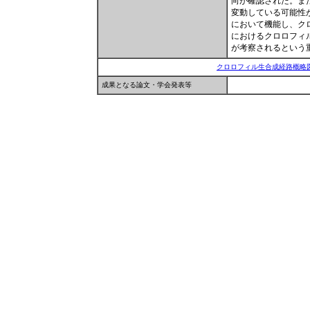
向が確認された。ま
変動している可能性
において機能し、ク
におけるクロロフィ
が考察されるという
クロロフィル生合成経路概略図
成果となる論文・学会発表等