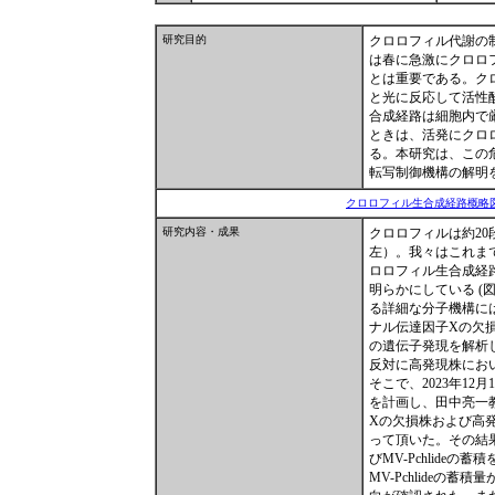
研究目的
クロロフィル代謝の
は春に急激にクロロ
とは重要である。ク
と光に反応して活性
合成経路は細胞内で
ときは、活発にクロ
る。本研究は、この
転写制御機構の解明
クロロフィル生合成経路概略図
研究内容・成果
クロロフィルは約2
左）。我々はこれまで
ロロフィル生合成経
明らかにしている (
る詳細な分子機構に
ナル伝達因子Xの欠
の遺伝子発現を解析し
反対に高発現株にお
そこで、2023年1
を計画し、田中亮一
Xの欠損株および高
って頂いた。その結果、Pr
びMV-Pchlide
MV-Pchlide