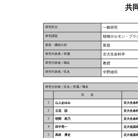
共
研究区分
一般研究
研究課題
植物ホルモン・ブラ
新規・継続の別
新規
研究代表者／所属
京大生命科学
研究代表者／職名
教授
研究代表者／氏名
中野雄司
研究分担者／氏名／所属／職名
氏 名
1
山上あゆみ
京大生命
2
立花 諒
京大生命
3
明間 莉乃
京大生命
4
田中亮一
北大低温
5
高林 厚史
北大低温