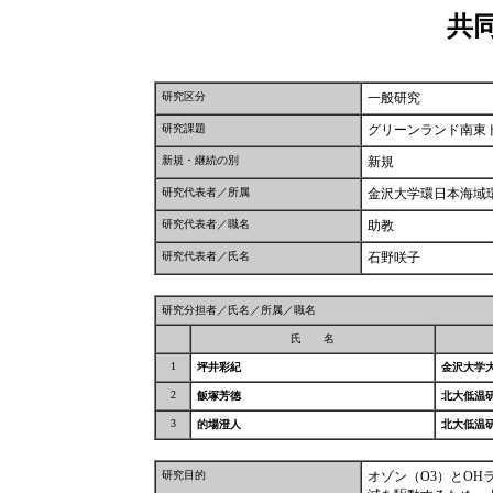
共
研究区分
一般研究
研究課題
グリーンランド南東
新規・継続の別
新規
研究代表者／所属
金沢大学環日本海域
研究代表者／職名
助教
研究代表者／氏名
石野咲子
研究分担者／氏名／所属／職名
氏 名
1
坪井彩紀
金沢大学
2
飯塚芳徳
北大低温
3
的場澄人
北大低温
研究目的
オゾン（O3）とO