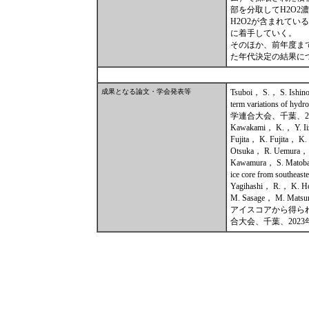
部を分取してH2O2
H2O2が含まれて
に着手していく。
そのほか、前年度まで
た年代決定の結果に
成果となる論文・学会発表等
Tsuboi， S.， S. Ishin
term variations of hy
学連合大会、千葉、20
Kawakami， K.， Y. Ii
Fujita， K. Fujita， K
Otsuka， R. Uemura， 
Kawamura， S. Matoba “A
ice core from s
Yagihashi， R.， K. H
M. Sasage， M. M
アイスコアから得られた
合大会、千葉、2023