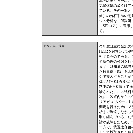
滅を駆動するため、
気酸化剤の多くはア
ている。その一案とし
値）の分析手法の開発
シの分析を、低温研
（SE2コア）に適
る。
研究内容・成果
今年度は主に金沢大の
H2O2を過マンガン
析するものである。
分析条件の検討を行
まず、既知量の純酸
た検量線（R2 = 
ジで導入することがで
体比Δ17Oは約-0
料中のH2O2濃度で
唆された。この試料
次に、装置内からの
リアガスでパージす
測定を行うためにブ
析まで到達しなかっ
取り組んでいる。た
計が故障したため、
一方で、装置改良後
ム）で採取された積