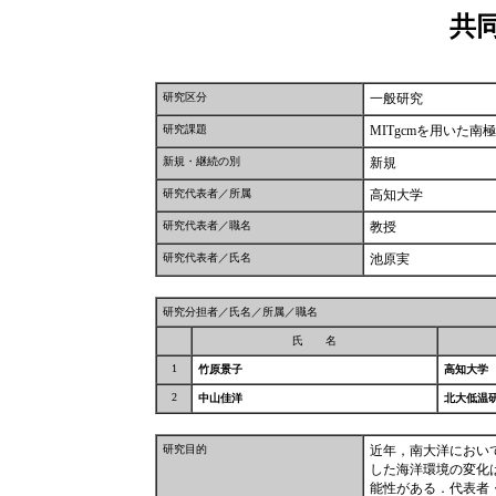
共
研究区分
一般研究
研究課題
MITgcmを用いた
新規・継続の別
新規
研究代表者／所属
高知大学
研究代表者／職名
教授
研究代表者／氏名
池原実
研究分担者／氏名／所属／職名
氏 名
1
竹原景子
高知大学
2
中山佳洋
北大低温
研究目的
近年，南大洋におい
した海洋環境の変化
能性がある．代表者