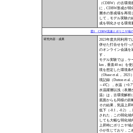
（CDBW）の古環境
に，CDBW形成が
層水の形成場を再現
して，モデル実験の
成を弱化させる環境
図1 CDBW流速とポリニヤ域
研究内容・成果
2023年度共同利用
併せた打合せを行っ
のオンライン会議を
す．
モデル実験では，ケー
km，垂直40 m）を使
境を想定した環境条
（Obase et al.，
境記録（Dutton e
～4℃），水温（+0.7
水温躍層以浅（表層か
温）は，古環境解析
底面からも同様の距
その結果，気温上昇時
低下（-0.1，-0
された．この弱化傾向は，
しても大幅な弱化傾
上昇時にポリニヤ域
小が生じており，こ