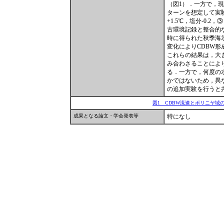
（図1）．一方で，
ターンを想定して実験を
+1.5℃，塩分-0
古環境記録と整合的なC
時に得られた秋季海
変化によりCDBW
これらの結果は，大
み合わさることによ
る．一方で，何度の
かではないため，異
の追加実験を行うと
図1 CDBW流速とポリニヤ域
成果となる論文・学会発表等
特になし