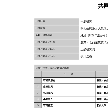
共
研究区分
一般研究
研究課題
耕地生態系と大気環
新規・継続の別
継続（H29年度から
研究代表者／所属
農業・食品産業技術
研究代表者／職名
上級研究員
研究代表者／氏名
伊川浩樹
研究分担者／氏名／所属／職名
氏 名
1
石郷岡康史
農業・食
2
桑形恒男
農業・食
3
丸山篤志
農業・食
4
小野圭介
農業・食
5
石田祐宣
弘前大学