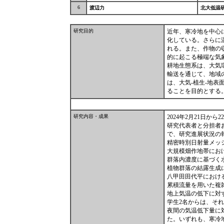
6
渡辺力
北大低温
研究目的
近年、寒冷地を中心
化している。さらに
れる。また、作物の
的に起こる極端な気
耕地生態系は、大気
輸送を通じて、地域
は、大気-植生-地
ることを目的とする
研究内容・成果
2024年2月21日
研究代表者と分担者
で、研究進展状況の
精密時別日射量メッ
大規模畑作地帯におけ
群落内濃度に基づく水
植物群落の結露生成
八甲田田代平における
累積流量を用いた複
地上気温の低下に対
学生2名からは、そ
夜間の気温低下量に
た。いずれも、寒冷