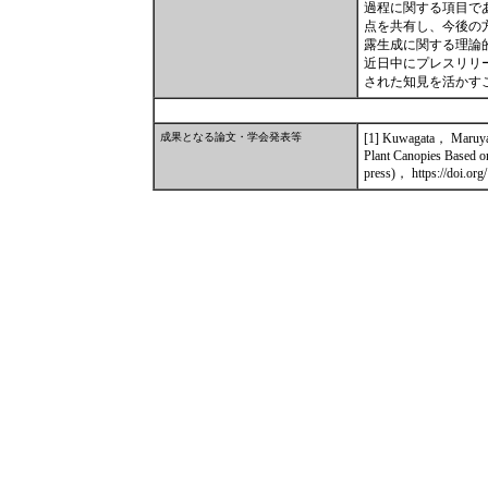
過程に関する項目で
点を共有し、今後の
露生成に関する理論
近日中にプレスリリ
された知見を活かす
成果となる論文・学会発表等
[1] Kuwagata， Maruya
Plant Canopies Based o
press)， https://doi.or