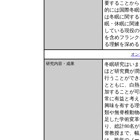
要することから
的には国際冬眠
は冬眠に関する
眠・休眠に関連
している現役の
を含めフランク
る理解を深める
オン
研究内容・成果
冬眠研究はいま
ほど研究費が潤
行うことができ
とともに、白熱
加することが可
常に有益と考え
興味を有する理
類や無脊椎動物
足した学術変革
り、総計80名
誉教授まで、幅
は、昨年のノー