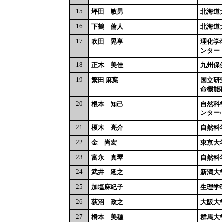
15
坪田 敏男
北海道
16
下鶴 倫人
北海道
17
吹田 晃享
理化学
ンター
18
正木 美佳
九州保
19
繁田 麻葉
国立研
命機能
20
根本 知己
自然科
ンター/
21
榎木 亮介
自然科
22
金 尚宏
東京大
23
富永 真琴
自然科
24
武井 延之
新潟大
25
加塩麻紀子
生理学
26
荻沼 政之
大阪大
27
橋本 美穂
群馬大