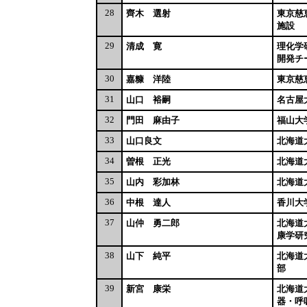
28
齊木 選射
東京慈
施設
29
清成 寛
理化学
開発チ
30
嘉糠 洋陸
東京慈
31
山口 裕嗣
名古屋
32
門田 麻由子
福山大
33
山口良文
北海道
34
曽根 正光
北海道
35
山内 彩加林
北海道
36
中根 達人
香川大
37
山仲 勇二郎
北海道
康学研
38
山下 純平
北海道
部
39
新宮 康栄
北海道
器・呼