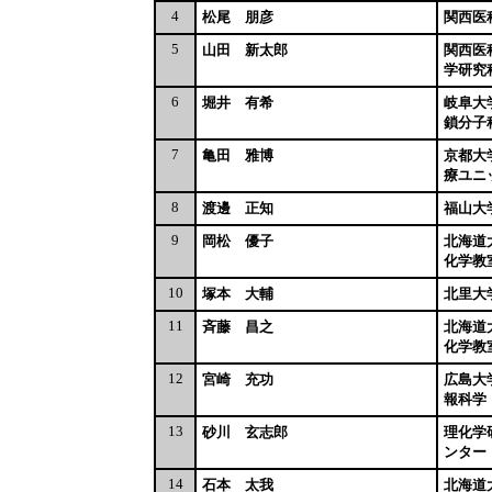
4
松尾 朋彦
関西医
5
山田 新太郎
関西医
学研究
6
堀井 有希
岐阜大
鎖分子
7
亀田 雅博
京都大
療ユニ
8
渡邊 正知
福山大
9
岡松 優子
北海道
化学教
10
塚本 大輔
北里大
11
斉藤 昌之
北海道
化学教
12
宮崎 充功
広島大
報科学
13
砂川 玄志郎
理化学
ンター
14
石本 太我
北海道