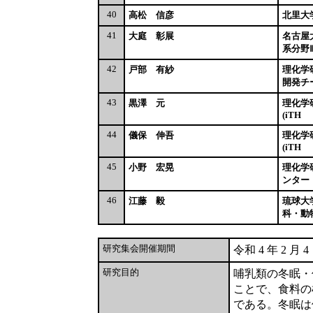
40
高松 信彦
北里大
41
大庭 彰展
名古屋
系分野
42
戸部 有紗
理化学
開発チ
43
黒澤 元
理化学
(iTH
44
儀保 伸吾
理化学
(iTH
45
小野 宏晃
理化学
ンター
46
江藤 毅
琉球大
科・動
研究集会開催期間
令和 4 年 2 月 4
研究目的
哺乳類の冬眠・
ことで、食料の
である。冬眠は