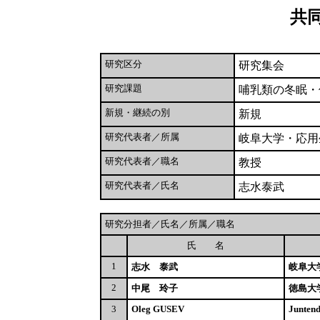
共
研究区分
研究集会
研究課題
哺乳類の冬眠・
新規・継続の別
新規
研究代表者／所属
岐阜大学・応用
研究代表者／職名
教授
研究代表者／氏名
志水泰武
研究分担者／氏名／所属／職名
氏 名
1
志水 泰武
岐阜大
2
中尾 玲子
徳島大
3
Oleg GUSEV
Juntend