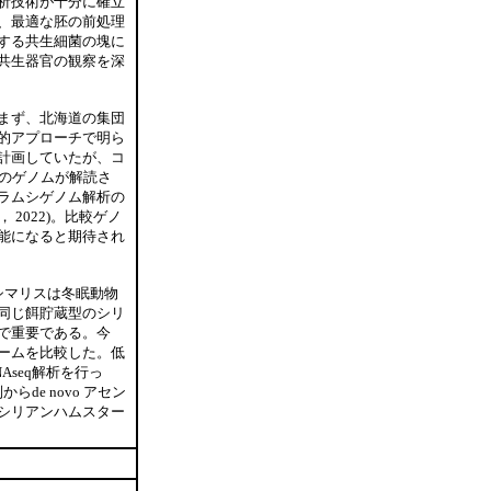
析技術が十分に確立
、最適な胚の前処理
する共生細菌の塊に
共生器官の観察を深
まず、北海道の集団
的アプローチで明ら
計画していたが、コ
シのゲノムが解読さ
ラムシゲノム解析の
， 2022)。比較ゲノ
能になると期待され
シマリスは冬眠動物
同じ餌貯蔵型のシリ
で重要である。今
ームを比較した。低
seq解析を行っ
de novo アセン
シリアンハムスター