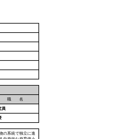
職 名
究員
授
物の系統で独立に進
る自発的な発育停止