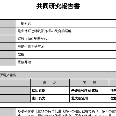
共同研究報告書
一般研究
昆虫休眠と哺乳類冬眠の統合的理解
継続（R02年度から）
基礎生物学研究所
教授
重信秀治
所属／職名
氏 名
所 属
松田直樹
基礎生物学研究所
研
山口良文
北大低温研
教
冬眠や休眠は動物の持つ低温環境への適応戦略であり、多くの動
化してきた。昆虫学では休眠は生存に不利な条件に先立って起こ