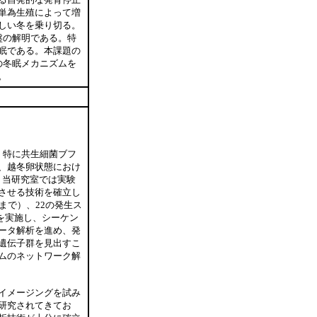
単為生殖によって増
しい冬を乗り切る。
盤の解明である。特
眠である。本課題の
の冬眠メカニズムを
。
、特に共生細菌ブフ
、越冬卵状態におけ
。当研究室では実験
させる技術を確立し
まで）、22の発生ス
qを実施し、シーケン
ータ解析を進め、発
遺伝子群を見出すこ
ムのネットワーク解
イメージングを試み
研究されてきてお