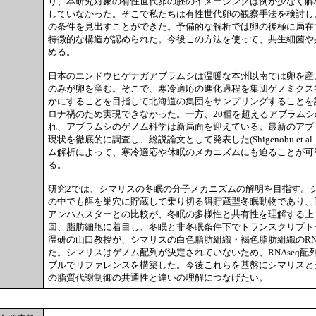
り、本研究対象の有性世代卵の胚のイメージングは例が少なく解
していなかった。そこで私たちは有性世代卵の観察手法を検討し
の条件を見出すことができた。予備的な解析では卵の後極に局在
特徴的な構造が認められた。今後この方法を使って、共生細菌や
める。
日本のエンドウヒゲナガアブラムシは温暖な本州以南では卵を産
のみが卵を産む。そこで、寒冷適応の進化過程を集団ゲノミクス
かにすることを目指して北海道の集団をサンプリングすることを
ロナ禍のため実現できなかった。一方、20種を超えるアブラム
れ、アブラムシのゲノム科学は新局面を迎えている。最新のアブ
現状を徹底的に調査し、総説論文として発表した(Shigenobu et al.
ム解析によって、寒冷適応や休眠のメカニズムにも迫ることが可
る。
研究2では、シマリスの冬眠の分子メカニズムの解明を目指す。
の中でも餌を巣穴に貯蔵して乗り切る餌貯蔵型冬眠動物であり、
アンハムスターとの比較が、冬眠の多様性と共有性を理解する上
回、脂肪細胞に着目し、冬眠と非冬眠条件下でトランスクリプト
温研の山口教授が、シマリスの白色脂肪組織・褐色脂肪組織のRNA
た。シマリスはゲノム配列が決定されていないため、RNAseq配列から
ブルでリファレンスを構築した。今後これらを基盤にシマリスと
の脂質代謝制御の共通性と違いの理解につなげたい。