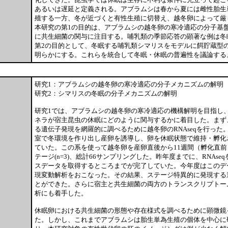
あるいは遅延と定義される。アブラムシは春から夏には雌性胎生
殖する一方、冬が近づくと有性生殖に切替え、越冬卵によって厳
本研究の第1の目的は、アブラムシの越冬卵の寒冷適応の分子基
に共生細菌の関与に注目する。哺乳類の季節応答の顕著な例は冬
第2の目的として、冬眠する哺乳類シマリスをモデルに餌貯蔵型
明らかにする。これらを統合して冬眠・休眠の普遍性を議論する
研究1：アブラムシの越冬卵の寒冷適応の分子メカニズムの解明
研究2：シマリスの冬眠の分子メカニズムの解明
研究1では、アブラムシの越冬卵の寒冷適応の機構解明を目指し
ネラが宿主昆虫の休眠にどのように関与するかに着目した。まず
る遺伝子発現を網羅的に調べるために越冬卵のRNAseqを行った
室で冬環境を作り出し産卵を誘導し、卵を休眠状態で維持・孵化
ていた。この系を使って越冬卵を産卵直後から11週間（孵化直前
テージ(n=3)、総計66サンプリングした。昨年度までに、RNAse
スデータを取得するところまでが完了していた。今年度はこのデ
現変動解析をおこなった。その結果、ステージ特異的に発現する
とができた。さらに宿主と共生細菌の両方のトランスクリプトー
析にも着手した。
休眠卵における共生細菌の形態や存在様式を調べるために顕微鏡
た。しかし、これまでアブラムシは胎生単為生殖の個体を中心に