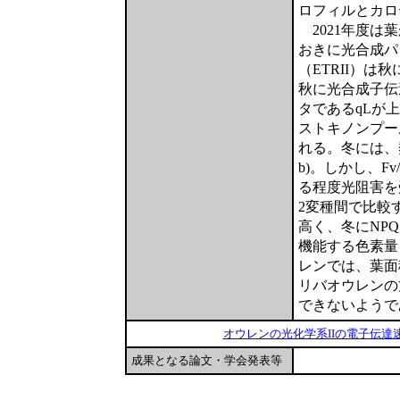
ロフィルとカロ
2021年度は
おきに光合成パ
（ETRII）は
秋に光合成子伝
タであるqLが
ストキノンプー
れる。冬には、
b)。しかし、F
る程度光阻害を
2変種間で比較
高く、冬にNP
機能する色素量
レンでは、葉面
リバオウレンの
できないようで
オウレンの光化学系IIの電子伝達速度 (a
成果となる論文・学会発表等