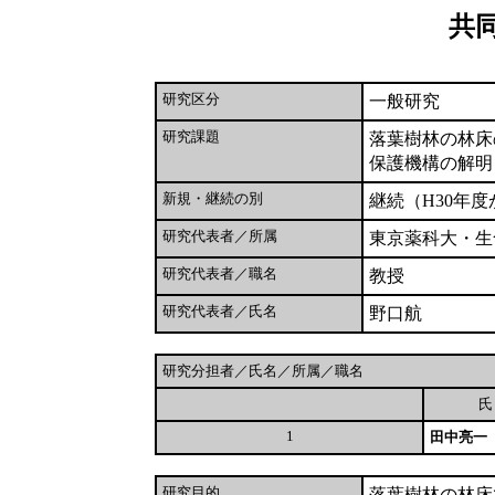
共
研究区分
一般研究
研究課題
落葉樹林の林床
保護機構の解明
新規・継続の別
継続（H30年度
研究代表者／所属
東京薬科大・生
研究代表者／職名
教授
研究代表者／氏名
野口航
研究分担者／氏名／所属／職名
1
田中亮一
研究目的
落葉樹林の林床