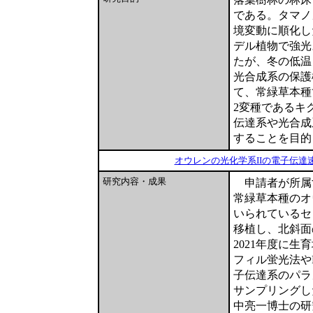
である。タマノ
境変動に順化し
デル植物で強光
たが、冬の低温
光合成系の保護
て、常緑草本種
2変種であるキ
伝達系や光合成
することを目的
オウレンの光化学系IIの電子伝達速度 (a
研究内容・成果
申請者が所属
常緑草本種のオ
いられているセ
移植し、北斜面
2021年度に
フィル蛍光法や
子伝達系のパラ
サンプリングし
中亮一博士の研