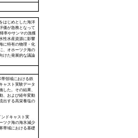
をはじめとした海洋
評価が急務となって
回帰率やサンマの漁獲
水性水産資源に影響
海に特有の物理・化
に、オホーツク海の
向けた発展的な議論
寒帯領域における鉄
キャスト実験データ
施した。その結果、
動、および経年変動
流出する高栄養塩の
インドキャスト実
ーツク海の海氷減少
寒帯域における基礎