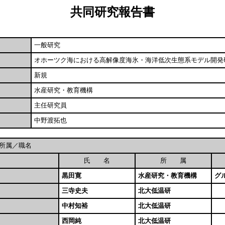
共同研究報告書
一般研究
オホーツク海における高解像度海氷・海洋低次生態系モデル開発
新規
水産研究・教育機構
主任研究員
中野渡拓也
所属／職名
氏 名
所 属
黒田寛
水産研究・教育機構
グ
三寺史夫
北大低温研
中村知裕
北大低温研
西岡純
北大低温研