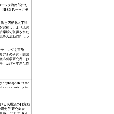
ホーツク海南部にお
PZD-Fe一次元モ
ク海と西部北太平洋
を実施し、より現実
沿岸域で取得された
流等の流動特性につ
ーティングを実施
モデルの研究・開発
低温科学研究所にお
告、及び次年度以降
ty of phosphate in the
d vertical mixing in
峡における表層流の日変動
研究所 研究集会
，2021年10月.