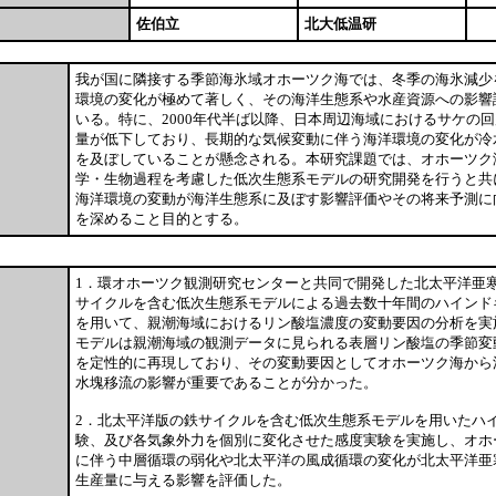
佐伯立
北大低温研
我が国に隣接する季節海氷域オホーツク海では、冬季の海氷減少
環境の変化が極めて著しく、その海洋生態系や水産資源への影響
いる。特に、2000年代半ば以降、日本周辺海域におけるサケの
量が低下しており、長期的な気候変動に伴う海洋環境の変化が冷
を及ぼしていることが懸念される。本研究課題では、オホーツク
学・生物過程を考慮した低次生態系モデルの研究開発を行うと共
海洋環境の変動が海洋生態系に及ぼす影響評価やその将来予測に
を深めること目的とする。
1．環オホーツク観測研究センターと共同で開発した北太平洋亜
サイクルを含む低次生態系モデルによる過去数十年間のハインド
を用いて、親潮海域におけるリン酸塩濃度の変動要因の分析を実
モデルは親潮海域の観測データに見られる表層リン酸塩の季節変
を定性的に再現しており、その変動要因としてオホーツク海から
水塊移流の影響が重要であることが分かった。
2．北太平洋版の鉄サイクルを含む低次生態系モデルを用いたハ
験、及び各気象外力を個別に変化させた感度実験を実施し、オホ
に伴う中層循環の弱化や北太平洋の風成循環の変化が北太平洋亜
生産量に与える影響を評価した。