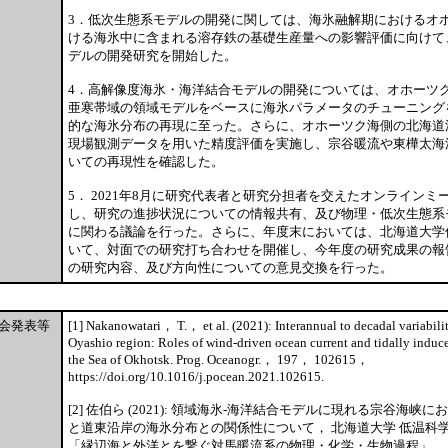
3．低次生態系モデルの開発に関しては、海氷融解期におけるオ
ける海氷中に含まれる溶存鉄の基礎生産量への影響評価に向けて、N
デルの開発研究を開始した。
4．高解像度海氷・海洋結合モデルの開発については、オホーツ
亜寒帯域の領域モデルをベースに海氷パラメータのチューニング
的な海氷分布の再現に至った。さらに、オホーツク海側の北海道
現場観測データを用いた精度評価を実施し、宗谷暖流や東樺太海
いての再現性を確認した。
5． 2021年8月に研究代表者と研究分担者を交えたオンラインミ
し、研究の進捗状況についての情報共有、及び物理・低次生態系
に関わる議論を行った。さらに、年度末においては、北海道大学
いて、対面での研究打ち合わせを開催し、今年度の研究成果の報
の研究内容、及び方向性についての意見交換を行った。
会発表等
[1] Nakanowatari， T.， et al. (2021): Interannual to decadal variabili
Oyashio region: Roles of wind-driven ocean current and tidally induce
the Sea of Okhotsk. Prog. Oceanogr.， 197， 102615，
https://doi.org/10.1016/j.pocean.2021.102615.
[2] 佐伯ら (2021): 領域海氷-海洋結合モデルに現れる宗谷海
と道東沿岸の海氷分布との関係性について， 北海道大学 低温科学
「縁辺海と外洋とを繋ぐ対馬暖流系の物理・化学・生物過程」， 札幌