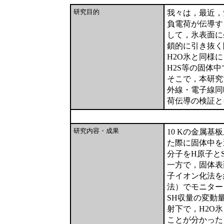
研究目的
我々は，最近，
負電荷が伝導す
して，氷表面に
鎖的に引き抜く
H2O氷と同様
H2S等の固体
そこで，本研究
外線・電子線同
荷伝導の検証と
研究内容・成果
10 Kの金属
た際に固体中を
分子をH原子とS
一方で，固体表
子イオン化法を組
法）でモニター
SH収量の変動
射下で，H2O
ことが分かった