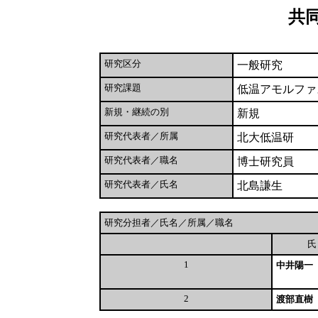
共
研究区分
一般研究
研究課題
低温アモルファ
新規・継続の別
新規
研究代表者／所属
北大低温研
研究代表者／職名
博士研究員
研究代表者／氏名
北島謙生
研究分担者／氏名／所属／職名
1
中井陽一
2
渡部直樹