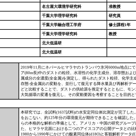
名古屋大環境学研究科
准教授
千葉大学理学研究科
研究員
千葉大学融合理工学府
修士課程1年
千葉大学理学研究科
教授
北大低温研
北大低温研
2019年11月にネパールヒマラヤのトランバウ氷河6000m地点
ア(80m長)中のダストの粒径、水溶性の化学主成分、溶存態およ
属成分の全濃度(全金属)を測定し、得られたダスト粒径、化学主
存態-全金属比の変動を、並行して復元する降水量及び再解析デー
どと比較することで、ダストの供給源を推定するとともに、モン
大気循環の変遷を復元し、その変動要因を考察することを目的と
本研究では、全試料(1637試料)の水安定同位体比測定が完了し
をおこない、約125年分の環境復元が期待できることを確認した
らの本格的な解析の準備として、アメリカ・中国の研究グループ
た、ヒマラヤ北面における二つのアイスコアの公開データとの比
1980から1990年にかけての酸素同位体(d18O)と客観解析データ(ER