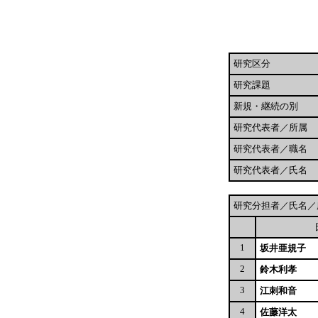
研究区分
研究課題
新規・継続の別
研究代表者／所属
研究代表者／職名
研究代表者／氏名
研究分担者／氏名／
1
坂井亜規子
2
鈴木利孝
3
江刺和音
4
佐藤洋太