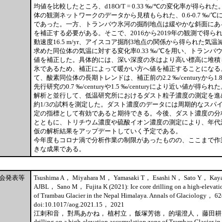
均値を比較したところ、d18O/T = 0.33 ‰/℃の変化率が得ら
体の観測ネットワークのデータから見積もられた、0.6-0.7 ‰/
であった。一方、トランバウ氷河の掘削地点は緩やかな斜面にあ
を補正する必要がある。そこで、2016から2019年の観測で得られ
動速度16.5 m/yr、アイスコア掘削3地点の関係から得られた気温減率
求めた同位体の気温に対する変化率0.33 ‰/℃を用い、トランバ
値を補正した。具体的には、深い深度の氷はより高い標高に堆積
氷であるため、補正によって暖かい方へ値を補正することになる
て、酸素同位体の長期トレンドは、補正前の2.2 ‰/centuryから1.8 ‰
先行研究の0.7 ‰/centuryや1.5 ‰/centuryにより近い値が得られ
解析と並行して、低温研究所におけるダスト粒子濃度の測定を進め
約1/3の試料を測定した。ダスト濃度のデータには周期的なスパ
定の指標として有効であると期待できる。今後、ダスト濃度の分
とともに、トリチウム濃度や硫酸イオン濃度の測定により、年代
仮の解析結果をアップデートしていく予定である。
今年度もコロナ渦で分析作業の制限があったものの、ここまで作
きな成果である。
会発表等
Tsushima A， Miyahara M， Yamasaki T， Esashi N， Sato Y， Kay
AJBL， Sano M， Fujita K (2021): Ice core drilling on a high-elevat
of Trambau Glacier in the Nepal Himalaya. Annals of Glaciology，
doi:10.1017/aog.2021.15， 2021
江刺和音， 對馬あかね， 植村立， 飯塚芳徳， 的場澄人， 藤田耕史 (2021
drilling on a high-elevation accumulation zone of Trambau Glacier in