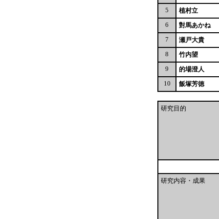
5
植村立
6
對馬あかね
7
瀬戸大貴
8
竹内望
9
的場澄人
10
飯塚芳徳
研究目的
研究内容・成果