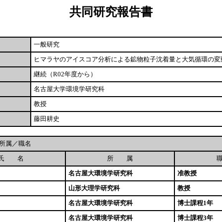
共同研究報告書
一般研究
ヒマラヤのアイスコア分析による鉱物粒子沈着量と大気循環の変
継続（R02年度から）
名古屋大学環境学研究科
教授
藤田耕史
所属／職名
氏 名
所 属
名古屋大環境学研究科
准教授
山形大理学研究科
教授
名古屋大環境学研究科
博士課程1年
名古屋大環境学研究科
博士課程3年