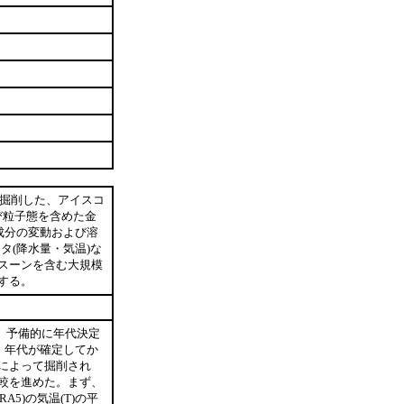
にて掘削した、アイスコ
び粒子態を含めた金
成分の変動および溶
タ(降水量・気温)な
スーンを含む大規模
する。
た。予備的に年代決定
。年代が確定してか
によって掘削され
較を進めた。まず、
A5)の気温(T)の平