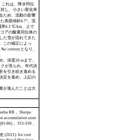
れた。これは、降水同位
℃に対し、小さい変化率
るため、流動の影響
た表面傾斜4.7°、流
6.3 ℃/km、上で
ウコアの酸素同位体の
した雪が流れてきた
。この補正によっ
/ centuryとなり、
た。
、深度26 mまで、
イクが見られ、年代決
析を引き続き進める
決定を進め、上記の
業が進んだことは大
astha RB， Sherpa
ion accumulation zone
 62(85-86)， 353-359，
): Ice core
 the Nepal Himalaya.