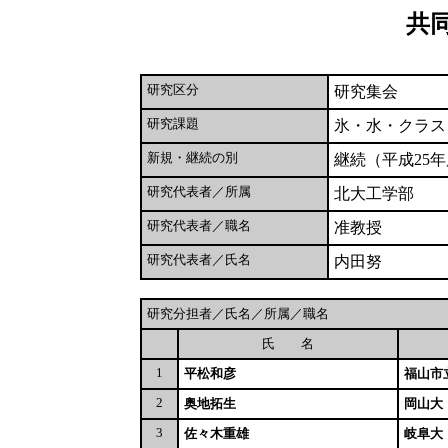
共
研究区分
研究集会
研究課題
氷・水・クラス
新規・継続の別
継続（平成25
研究代表者／所属
北大工学部
研究代表者／職名
准教授
研究代表者／氏名
内田努
研究分担者／氏名／所属／職名
氏 名
1
平松和彦
福山市
2
奥地拓生
岡山大
3
佐々木重雄
岐阜大