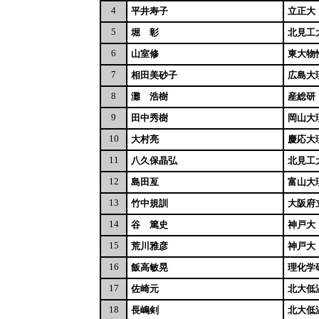
4
平井寿子
立正大
5
堀 彰
北見工
6
山室修
東大物
7
相田美砂子
広島大
8
灘 浩樹
産総研
9
田中秀樹
岡山大
10
大村亮
慶応大
11
八久保晶弘
北見工
12
島田亙
富山大
13
竹中規訓
大阪府
14
谷 篤史
神戸大
15
荒川雅彦
神戸大
16
飯高敏晃
理化学
17
佐崎元
北大低
18
長嶋剣
北大低