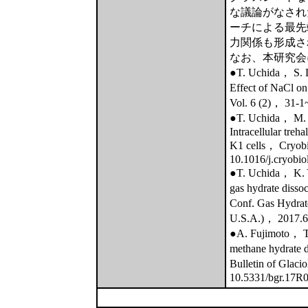
な議論がなされ
ーチによる最先
力関係も形成さ
なお、本研究会
●T. Uchida， S.
Effect of NaCl o
Vol. 6 (2)， 31-
●T. Uchida， M.
Intracellular tre
K1 cells， Cryob
10.1016/j.cryobio
●T. Uchida， K. Y
gas hydrate dissoc
Conf. Gas Hydra
U.S.A.)， 2017.6
●A. Fujimoto， T. 
methane hydrate d
Bulletin of Glac
10.5331/bgr.17R0