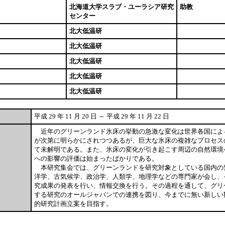
北海道大学スラブ・ユーラシア研究
助教
センター
北大低温研
北大低温研
北大低温研
北大低温研
北大低温研
平成 29 年 11 月 20 日 ～ 平成 29 年 11 月 22 日
近年のグリーンランド氷床の挙動の急激な変化は世界各国によ
が次第に明らかにされつつあるが、巨大な氷床の複雑なプロセス
て未解明である。また、氷床の変化が引き起こす周辺の自然環境
への影響の評価は始まったばかりである。
本研究集会では、グリーンランドを研究対象としている国内の
洋学、古気候学、政治学、人類学、地理学などの専門家が会し、
究成果の発表を行い、情報交換を行う。その過程を通して、グリ
する研究のオールジャパンでの連携を図り、今までに無い新しい
的研究計画立案を目指す。