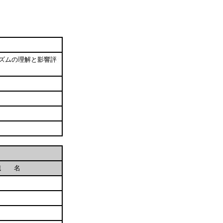
ズムの理解と影響評
職 名