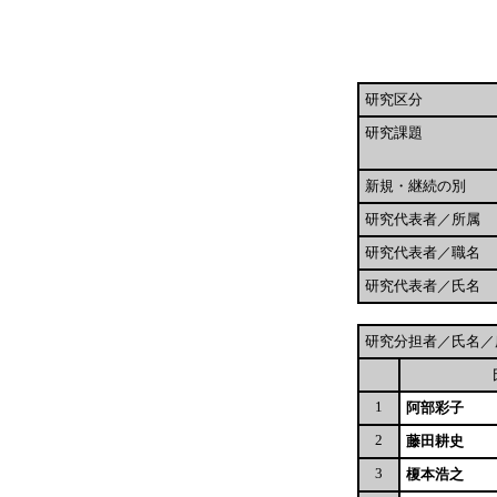
研究区分
研究課題
新規・継続の別
研究代表者／所属
研究代表者／職名
研究代表者／氏名
研究分担者／氏名／
1
阿部彩子
2
藤田耕史
3
榎本浩之