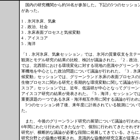
国内の研究機関から約50名が参加した。下記の5つのセッション
があった。
1．氷河氷床、気象
2．政治、社会
3．氷床表面プロセスと気候変動
4．アイスコア
5．海洋
「1．氷河氷床、気象セッション」では、氷河の質量収支を主テ
観測とモデル研究の結果の比較、検討が議論された。「2．政治
では、北西部における環境変化に対する現地の意識やグリーンラ
軍機地を中心とした政治問題について議論が行われた。「3．氷
候変動」セッションでは、グリーンランド氷床の表面プロセスの
生物プロセスに関わる研究と長期的な環境変動に関して議論が行
スコア」セッションでは、近年、低温研が中心となってグリーン
アイスコア研究の結果が発表された。「5．海洋」セッションでは
重要課題の一つである氷床・海洋相互作用に関する議論が行われ
5つのセッション終了後、来年度に計画されている観測につい
た。
また、今後のグリーンランド研究の展望について議論が行われ
6年間にわたり行われてきたなかで、個別に行われてきたそれぞ
研究が、横断的な議論が必要な段階に発展してきている。さらに
研究分野との協働が模索され、意識的な協働的研究立案が提案さ