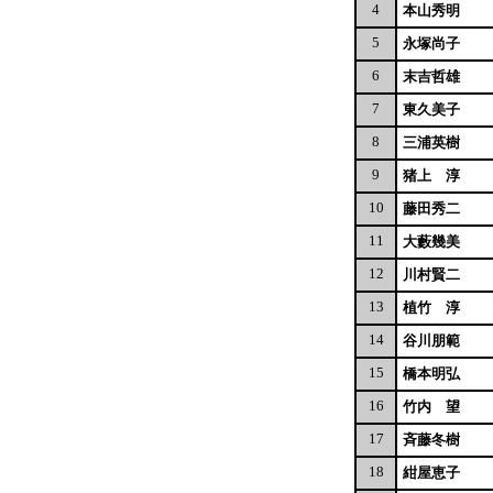
4
本山秀明
5
永塚尚子
6
末吉哲雄
7
東久美子
8
三浦英樹
9
猪上 淳
10
藤田秀二
11
大藪幾美
12
川村賢二
13
植竹 淳
14
谷川朋範
15
橋本明弘
16
竹内 望
17
斉藤冬樹
18
紺屋恵子