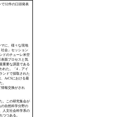
で32件の口頭発表
ーマに、様々な現地
、社会」セッション
ンドのチューレ米空
床表面プロセスと気
最重要な課題である
われた。「4．アイ
ランドで採取された
、ArCSにおける最
た。
て情報交換がされ
た。この研究集会が
れの自然科学分野の
、人文社会科学系の
れつつある。