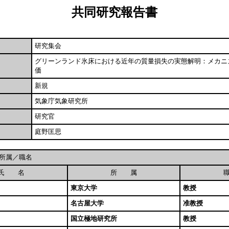
共同研究報告書
研究集会
グリーンランド氷床における近年の質量損失の実態解明：メカニ
価
新規
気象庁気象研究所
研究官
庭野匡思
所属／職名
氏 名
所 属
東京大学
教授
名古屋大学
准教授
国立極地研究所
教授