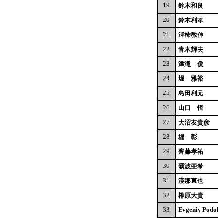
19
鈴木和良
20
鈴木利孝
21
澤柿教伸
22
青木輝夫
23
津滝 俊
24
堀 雅裕
25
島田利元
26
山口 悟
27
大沼友貴彦
28
堀 彰
29
齊藤孝祐
30
礪波亜希
31
漢那直也
32
榊原大貴
33
Evgeniy Podol