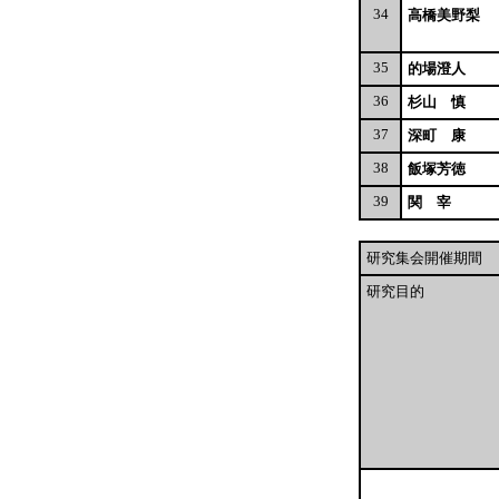
34
高橋美野梨
35
的場澄人
36
杉山 慎
37
深町 康
38
飯塚芳徳
39
関 宰
研究集会開催期間
研究目的