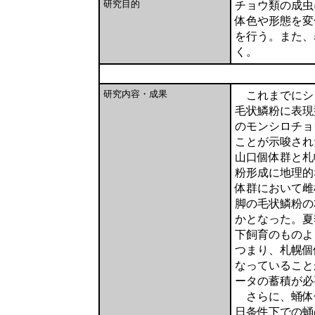
研究目的
チョウ類の成虫
体色や形態を変
を行う。また、
く。
研究内容・成果
これまでにシ
毛状鱗粉に表現
のモンシロチョ
ことが示唆され
山口個体群と札
粉形成に地理的
体群において雌
脚の毛状鱗粉の
かとなった。夏
下飼育のものよ
つまり、札幌個
なっていること
ータの蓄積が必
さらに、蛹体
日条件下での蛹