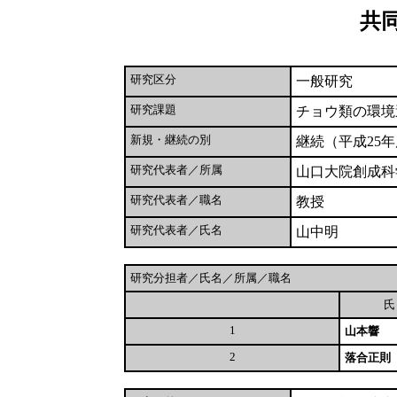
共
研究区分
一般研究
研究課題
チョウ類の環境
新規・継続の別
継続（平成25
研究代表者／所属
山口大院創成科
研究代表者／職名
教授
研究代表者／氏名
山中明
研究分担者／氏名／所属／職名
1
山本響
2
落合正則