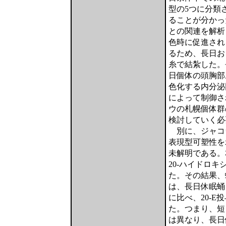
型の5つに分類
ることが分かっ
との関連を解析
色時に促進され
るため、長日お
糸で結紮した。
日個体の頭胸部
色化する内分泌
によって制御さ
ウの札幌個体群
検討していく必
別に、ジャコ
表現型可塑性を
未解明である。
20-ハイドロキ
た。その結果、蛹
は、長日休眠蛹
に比べ、20-E
た。つまり、短
は異なり、長日