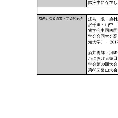
体液中に存在し
成果となる論文・学会発表等
江島 凌・勇村
沢千里・山中 
物学会中国四国支
学会合同大会高
知大学）， 2017.5
酒井勇輝・河﨑
ハにおける短日
学会第88回大会デ
第88回富山大会（