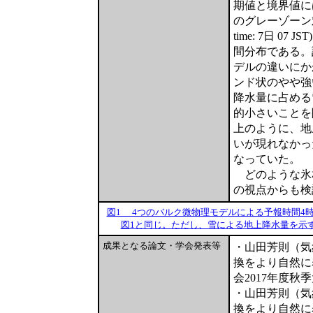
期値と境界値にはメ
のグレーゾーン対
time: 7日 
間分布である。
デルの違いにか
ンド状のやや強
降水量に占める
的小さいことを
上のように、地
いが現れなかっ
なっていた。
どのような氷相
の視点からも検
図1 4つのバルク微物理モデルによる予報時間4
図1と同じ。ただし、雪による地上降水量を示
成果となる論文・学会発表等
・山田芳則（気
換をより自然に
会2017年度秋季
・山田芳則（気
換をより自然に