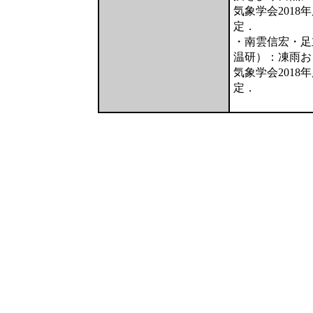
気象学会2018年
定．
・南雲信宏・足
温研）：凍雨お
気象学会2018年
定．