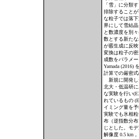
「雪」に分類す
排除することが
な粒子では落下
界にして雪結晶
と数濃度を別々
数とする新たな
が霰生成に反映
変換は粒子の密
成数をパラメー
Yamada (
計算での厳密式
新規に開発した
北大・低温研に
な実験を行い(E
れているもの (EX0
イミング量を予
実験でも氷相粒
布（逆指数分布
じとした。モデル
解像度 0.5 k