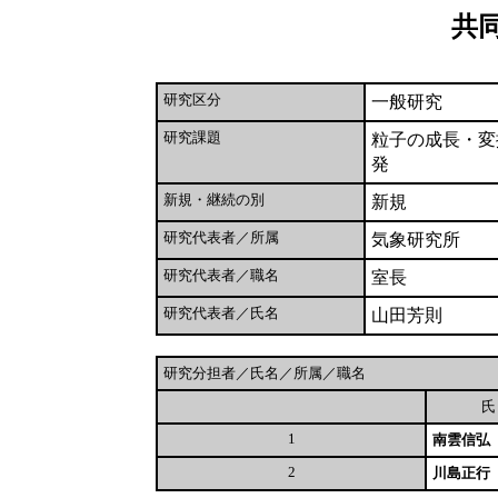
共
研究区分
一般研究
研究課題
粒子の成長・変
発
新規・継続の別
新規
研究代表者／所属
気象研究所
研究代表者／職名
室長
研究代表者／氏名
山田芳則
研究分担者／氏名／所属／職名
1
南雲信弘
2
川島正行