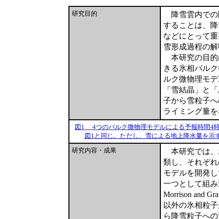
研究目的
降雪雲内での
することは、降
などにとって重
雪形成過程の解
本研究の目的
きる氷相バルク
ルク微物理モデ
「雪結晶」と「
子から雪粒子へ
ライミング量を
図1 4つのバルク微物理モデルによる予報時間4
図1と同じ。ただし、雪による地上降水量を示
研究内容・成果
本研究では、氷
類し、それぞれ
モデルを開発して
一つとして組み
Morrison a
以外の氷相粒子
ら降雪粒子への