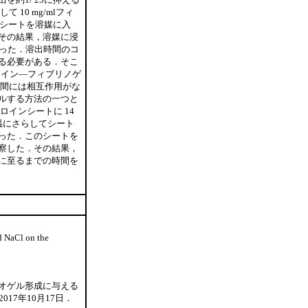
 10 mg/mlフィ
のシートを溶媒に入
その結果，溶媒に浸
至った．溶出時間のコ
る必要がある．そこ
ロイン—フィブリノゲ
の間には相互作用がな
ルする方法の一つと
ロインシートに 14
低温にさらしてシート
った．このシートを
察した．その結果，
に至るまでの時間を
 NaCl on the
オゲル形成に与える
17年10月17日．