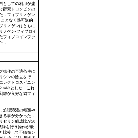
料としての利用が盛
で酵素トロンビンの
た，フィブリノゲン
ることなく熱可逆的
ブリノゲンはともに
リノゲン-フィブロイ
たフィブロインファ
た．
グ操作の至適条件に
リシンの除去を行
エレクトロスピニン
 ml/hとした．これ
剥離が良好な絹フィ
，処理溶液の種類や
きる事が分かった．
リセリン組成比が50
る洗浄を行う操作が最
と比較して不織布シ
約1/ 25に抑える