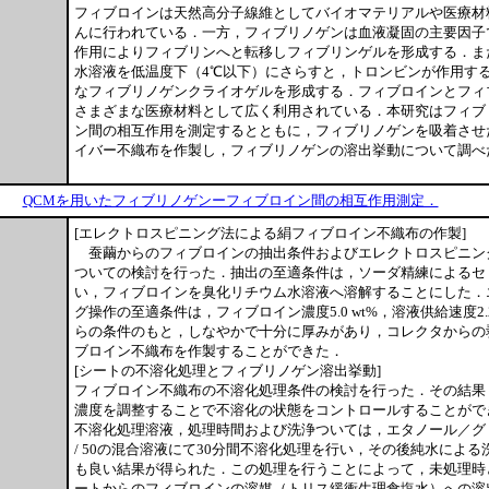
フィブロインは天然高分子線維としてバイオマテリアルや医療材
んに行われている．一方，フィブリノゲンは血液凝固の主要因子
作用によりフィブリンへと転移しフィブリンゲルを形成する．ま
水溶液を低温度下（4℃以下）にさらすと，トロンビンが作用す
なフィブリノゲンクライオゲルを形成する．フィブロインとフィ
さまざまな医療材料として広く利用されている．本研究はフィブ
ン間の相互作用を測定するとともに，フィブリノゲンを吸着させ
イバー不織布を作製し，フィブリノゲンの溶出挙動について調べ
QCMを用いたフィブリノゲンーフィブロイン間の相互作用測定．
[エレクトロスピニング法による絹フィブロイン不織布の作製]
蚕繭からのフィブロインの抽出条件およびエレクトロスピニン
ついての検討を行った．抽出の至適条件は，ソーダ精練によるセ
い，フィブロインを臭化リチウム水溶液へ溶解することにした．
グ操作の至適条件は，フィブロイン濃度5.0 wt%，溶液供給速度2.2
らの条件のもと，しなやかで十分に厚みがあり，コレクタからの
ブロイン不織布を作製することができた．
[シートの不溶化処理とフィブリノゲン溶出挙動]
フィブロイン不織布の不溶化処理条件の検討を行った．その結果
濃度を調整することで不溶化の状態をコントロールすることがで
不溶化処理溶液，処理時間および洗浄ついては，エタノール／グ
/ 50の混合溶液にて30分間不溶化処理を行い，その後純水によ
も良い結果が得られた．この処理を行うことによって，未処理時
ートからのフィブロインの溶媒（トリス緩衝生理食塩水）への溶出を