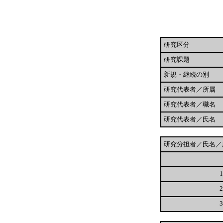
研究区分
研究課題
新規・継続の別
研究代表者／所属
研究代表者／職名
研究代表者／氏名
研究分担者／氏名／
1
2
3