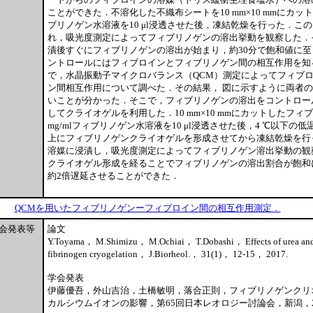
ことができた．不溶化した不織布シートを10 mm×10 mmにカットして
ブリノゲン水溶液を10 μl浸透させた後，凍結乾燥を行った．こ
れ，吸光度測定によってフィブリノゲンの溶出挙動を観察した．
漬後すぐにフィブリノゲンの溶出が始まり，約30分で飽和値に
ントロールにはフィブロインとフィブリノゲン間の相互作用を知
で，水晶振動子マイクロバランス（QCM）測定によってフィブ
ン間相互作用について調べた．その結果， 図に示すように両者
いことが分かった．そこで，フィブリノゲンの溶出をコントロー
してクライオゲルを利用した．10 mm×10 mmにカットしたフィブ
mg/mlフィブリノゲン水溶液を10 μl浸透させた後，4 ℃以下の
上にフィブリノゲンクライオゲルを形成させてから凍結乾燥を行
溶媒に浸漬し，吸光度測定によってフィブリノゲン溶出挙動の観
クライオゲル形成を経ることでフィブリノゲンの溶出割合が飽和
約2倍遅延させることができた．
QCMを用いたフィブリノゲンーフィブロイン間の相互作用測定．
会発表等
論文
Y.Toyama， M.Shimizu， M.Ochiai， T.Dobashi， Effects of urea and
fibrinogen cryogelation， J.Biorheol.， 31(1)， 12-15， 2017.
学会発表
伊藤優吾，外山吉治，土橋敏明，落合正則，フィブリノゲンクリ
カルシウムイオンの影響，第65回日本レオロジー討論会，新潟，20