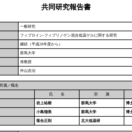
共同研究報告書
一般研究
フィブロイン-フィブリノゲン混合低温ゲルに関する研究
継続（平成28年度から）
群馬大学
准教授
外山吉治
所属／職名
氏 名
所 属
岩上祐樹
群馬大学
博
小島瑠美
群馬大学
博
落合正則
北大低温研