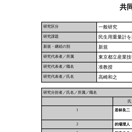
共
研究区分
一般研究
研究課題
民生用重量計を
新規・継続の別
新規
研究代表者／所属
東京都立産業技
研究代表者／職名
准教授
研究代表者／氏名
高崎和之
研究分担者／氏名／所属／職名
1
若林良二
2
的場澄人