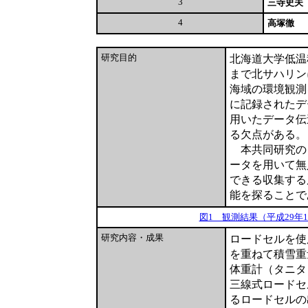
3
三寺史夫
4
高塚徹
研究目的
北海道大学低温
まで北サハリン
海域の環境観測
に記録されたデ
用いたデータ伝
る欠点がある。
本共同研究の
ータを用いて無
できる収集する
能を探ることで
図1 観測結果（平成29年1
研究内容・成果
ロードセルを使
を重ねて積雪重
体重計（タニタ
三線式ロードセ
るロードセルの出