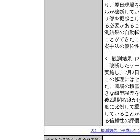
り、翌日現場を
ルが破断してい
サ部を掘起こし
る必要があるこ
測結果の自動転
ことができたこ
案手法の優位性
3．観測結果（
破断したケー
実施し、2月2
この修理にはセ
た、圃場の積雪
きな線型誤差を
後2週間程度か
度に比例して重
していることが
る信頼性の評価
図1 観測結果（平成29年1
成果となる論文・学会発表等