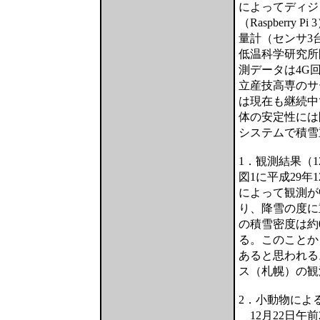
によってディジ
（Raspberr
量計（センサ3
低温科学研究所
測データは4G
立産技高専のサ
は現在も継続中
体の安定性には
システムで積雪
1．観測結果（1
図1に平成29
によって観測が
り、降雪の度に
の積雪密度は約0
る。このことか
あると思われる
ス（札幌）の観
2．小動物によ
12月22日午