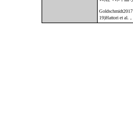
Goldschmidt201
19)Hattori et al.