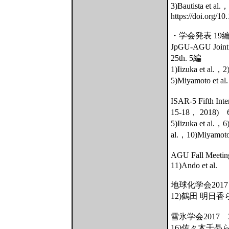
3)Bautista et al
https://doi.org/1
・学会発表 19
JpGU-AGU Joint
25th. 5編
1)Iizuka et al.，2
5)Miyamoto et al
ISAR-5 Fifth Int
15-18， 2018)
5)Iizuka et al.，6
al.，10)Miyamoto
AGU Fall Meeti
11)Ando et al.
地球化学会2017
12)鶴田 明日香
雪氷学会2017 
16)佐々木千晶