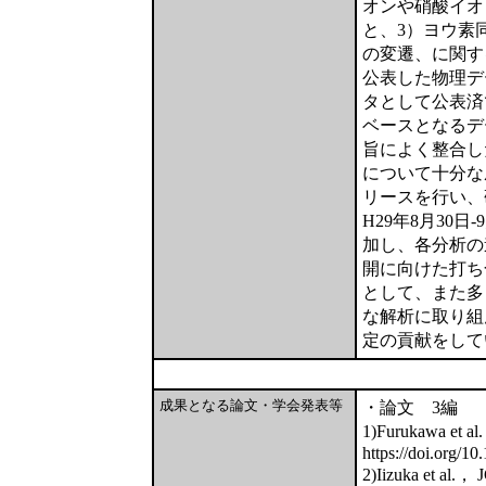
オンや硝酸イオ
と、3）ヨウ素
の変遷、に関す
公表した物理デ
タとして公表済
ベースとなるデ
旨によく整合し
について十分な
リースを行い、
H29年8月30
加し、各分析の
開に向けた打ち
として、また多
な解析に取り組
定の貢献をして
成果となる論文・学会発表等
・論文 3編
1)Furukawa et
https://doi.org/
2)Iizuka et al.，