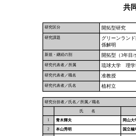
共
研究区分
開拓型研究
研究課題
グリーンランド
係解明
新規・継続の別
開拓型（3年目/
研究代表者／所属
琉球大学 理学
研究代表者／職名
准教授
研究代表者／氏名
植村立
研究分担者／氏名／所属／職名
氏 名
1
青木輝夫
岡山大
2
本山秀明
国立極