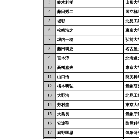
3
鈴木利孝
山形大
4
藤田秀二
国立極
5
堀彰
北見工
6
松崎浩之
東京大
7
堀内一穂
弘前大
8
藤田耕史
名古屋
9
宮本淳
北海道
10
高橋嘉夫
東京大
11
山口悟
防災科
12
橋本明弘
気象研
13
大野浩
北見工
14
芳村圭
東京大
15
大島長
気象庁
16
安達聖
防災科
17
庭野匡思
気象研