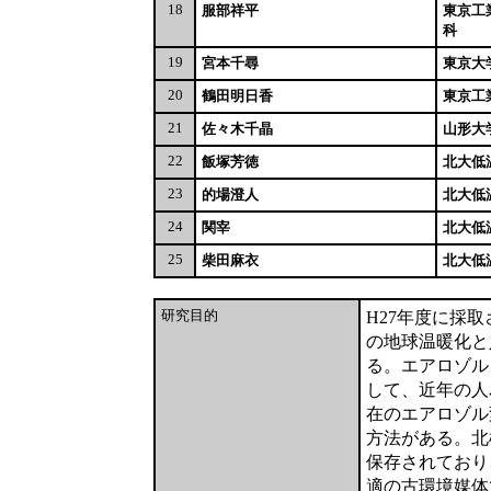
18
服部祥平
東京工
科
19
宮本千尋
東京大
20
鶴田明日香
東京工
21
佐々木千晶
山形大
22
飯塚芳徳
北大低
23
的場澄人
北大低
24
関宰
北大低
25
柴田麻衣
北大低
研究目的
H27年度に採
の地球温暖化と
る。エアロゾル
して、近年の人
在のエアロゾル
方法がある。北
保存されており
適の古環境媒体