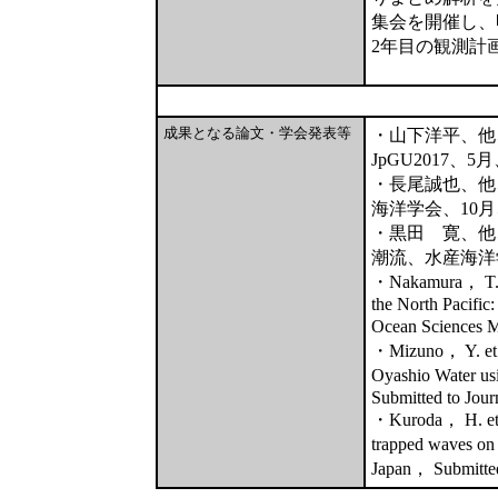
集会を開催し、
2年目の観測計
成果となる論文・学会発表等
・山下洋平、他
JpGU2017、5
・長尾誠也、他
海洋学会、10
・黒田 寛、他
潮流、水産海洋
・Nakamura， T. et 
the North Pacific:
Ocean Sciences M
・Mizuno， Y. et al
Oyashio Water usi
Submitted to Jou
・Kuroda， H. et al.
trapped waves on 
Japan， Submitted