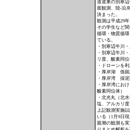
道道東の別寒辺
面観測、陸-沿
決まった。
観測は平成29
その学生など関
循環・物質循環
ている。
・別寒辺牛川・
・別寒辺牛川・
リ度、酸素同位
・ドローンを利
・厚岸湖 係留
・厚岸湾 採泥
・厚岸湾におけ
酸素同位体）
・北光丸（北水
塩、アルカリ度
上記観測実施以
いる（1月9日
親潮の観測も実
りまとめ解析を