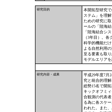
研究目的
本開拓型研究で
ステム」を理解
ための研究に取
ールの「陸海結
「陸海結合シス
（3年目）。各
科学的機能だけ
よる自然利用の
至る要素も取り
モデルエリアを
研究内容・成果
平成29年度7
究と統合的理解
総勢15名で開
キックオフミィ
合観測の代表者
る為に各スケー
われた。また、