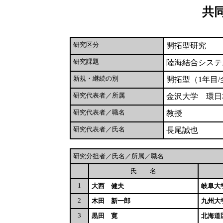
共
研究区分
開拓型研究
研究課題
陸海結合システ
新規・継続の別
開拓型（1年目/
研究代表者／所属
金沢大学 環日
研究代表者／職名
教授
研究代表者／氏名
長尾誠也
研究分担者／氏名／所属／職名
氏 名
1
大西 健夫
岐阜大
2
木田 新一郎
九州大
3
黒田 寛
北海道