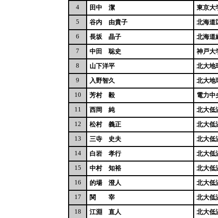
4
田中 潔
東京大
5
谷内 由貴子
北海道
6
長坂 晶子
北海道
7
中田 聡史
神戸大
8
山下洋平
北大地
9
入野智久
北大地
10
芳村 毅
電力中
11
西岡 純
北大低
12
松村 義正
北大低
13
三寺 史夫
北大低
14
白岩 孝行
北大低
15
中村 知裕
北大低
16
的場 澄人
北大低
17
関 宰
北大低
18
江淵 直人
北大低