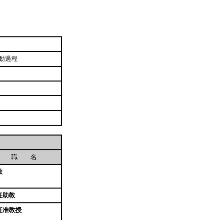
動過程
職 名
教
任助教
任准教授