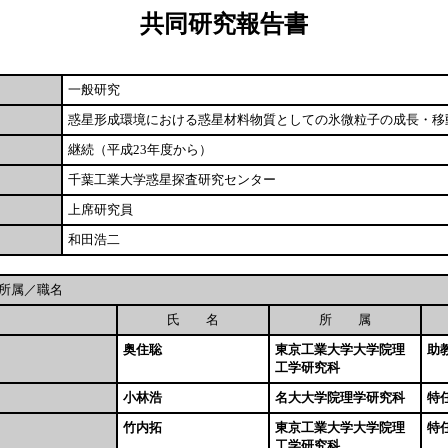
共同研究報告書
一般研究
惑星形成環境における惑星材料物質としての氷微粒子の成長・移
継続（平成23年度から）
千葉工業大学惑星探査研究センター
上席研究員
和田浩二
所属／職名
氏 名
所 属
奥住聡
東京工業大学大学院理
助
工学研究科
小林浩
名大大学院理学研究科
特
竹内拓
東京工業大学大学院理
特
工学研究科