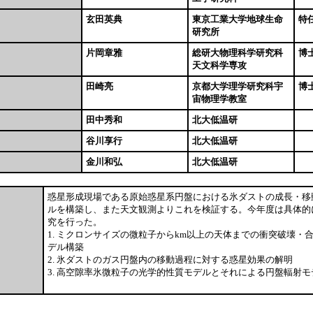
玄田英典
東京工業大学地球生命
特
研究所
片岡章雅
総研大物理科学研究科
博
天文科学専攻
田崎亮
京都大学理学研究科宇
博
宙物理学教室
田中秀和
北大低温研
谷川享行
北大低温研
金川和弘
北大低温研
惑星形成現場である原始惑星系円盤における氷ダストの成長・移
ルを構築し、また天文観測よりこれを検証する。今年度は具体的
究を行った。
1. ミクロンサイズの微粒子からkm以上の天体までの衝突破壊・
デル構築
2. 氷ダストのガス円盤内の移動過程に対する惑星効果の解明
3. 高空隙率氷微粒子の光学的性質モデルとそれによる円盤輻射