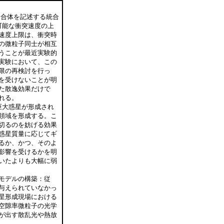
・合体を記述する統合
可能な衝突速度の上
速度上限は、衝突時
の微粒子同士が相互
うことが最近実験的
実験において、この
限の再検討を行っ
を受けないことが明
た散逸効果だけで
れる。
巨大惑星が形成され
領域を形成する。こ
切るのを妨げる効果
惑星質量に応じてギ
るか、かつ、そのよ
影響を受けるかを明
いたよりも大幅に弱
モデルの構築：従
与えられていなかっ
星形成現場における
空隙率微粒子の光学
が出す散乱光や熱放