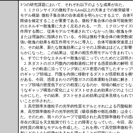
3つの研究課題において、それぞれ以下のような成果が出た。
1. ミクロンサイズの微粒子からkm以上の天体までの衝突破壊
モデル構築: 微粒子集合体の合体成長を明らかにする上で、合体
限値を確定することが重要である。微粒子集合体の合体可能衝突
のエネルギー散逸量に大きく左右される。一方、ミクロンサイズ
作用する際に、従来モデルで考慮されていなかった強い散逸を伴
または理論的に指摘されている。今回は微粒子集合体の衝突数値
強い散逸の効果を相互作用モデルに導入し、合体可能衝突速度上
た。その結果、新たな散逸効果によりその上限値はほどんど影響
らかになった。この結果は、従来の相互作用モデルで含まれてい
も、すでに十分なエネルギー散逸が起こっていたためだと説明さ
2. 氷ダストのガス円盤内の移動過程に対する惑星効果の解明: 
ると、その軌道に沿ってリング状にガス密度の低下したギャップ
のギャップ領域は、円盤を内側に移動するダストが惑星軌道を横
がある。今回、惑星まわりの円盤ガスの流体運動を詳細に解き、
ャップ領域の密度低下がどの程度になるのか、領域の幅がどうな
うなギャップ構造の変化によりダストせき止め効果がどのように
らかにした。その結果、ダストせき止め効果は従来見積もられて
いことが示された。
3. 高空隙率氷微粒子の光学的性質モデルとそれによる円盤輻射
来、高空隙率微粒子の光学的性質（吸収係数や散乱係数）は全く
た。そのため、我々のグループで提唱された高空隙率微粒子の惑
存在の実証を天文観測で行うことの障害となっていた。今回、高
的性質の簡単なモデルを作成した。これを用いて高空隙率微粒子
射にどのような特徴があるかを調べることが可能になった。