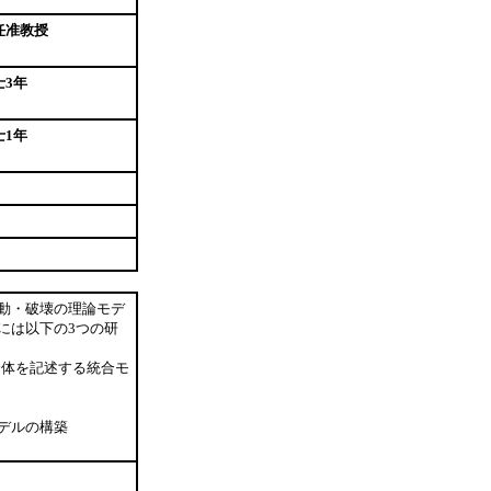
任准教授
士3年
士1年
動・破壊の理論モデ
には以下の3つの研
合体を記述する統合モ
モデルの構築