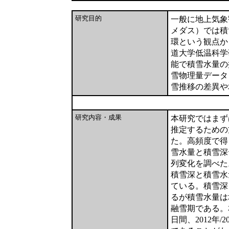
研究目的
一般に地上気象
メダス）では積
環という観点か
道大学低温科学
能で積雪水量の
雪物理量データ
雪推移の差異や
研究内容・成果
本研究ではまず
推定するための
た。高頻度で得
雪水量と積雪深
列変化を調べた
積雪深と積雪水
ている。積雪深
るが積雪水量は
融雪期である。本
日間、2012年/