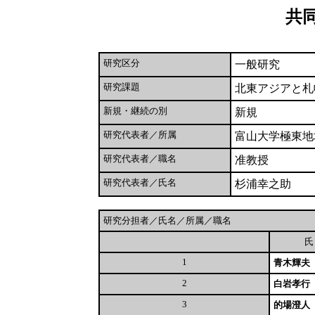
共
研究区分
一般研究
研究課題
北東アジアと札
新規・継続の別
新規
研究代表者／所属
富山大学極東地
研究代表者／職名
准教授
研究代表者／氏名
杉浦幸之助
研究分担者／氏名／所属／職名
1
青木輝夫
2
白岩孝行
3
的場澄人