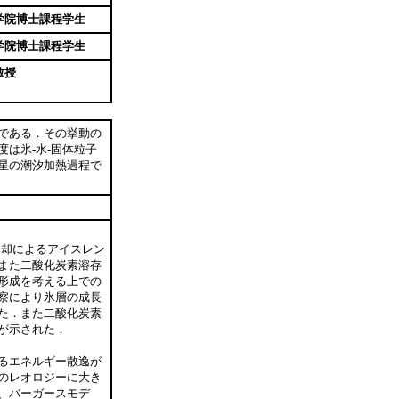
学院博士課程学生
学院博士課程学生
教授
である．その挙動の
は氷-水-固体粒子
星の潮汐加熱過程で
冷却によるアイスレン
また二酸化炭素溶存
形成を考える上での
察により氷層の成長
た．また二酸化炭素
が示された．
るエネルギー散逸が
のレオロジーに大き
、バーガースモデ