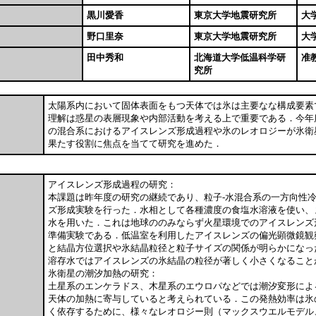
黒川愛香
東京大学地震研究所
大
野口里奈
東京大学地震研究所
大
田中秀和
北海道大学低温科学研
准
究所
太陽系内において固体表面をもつ天体では氷は主要なな構成要素
理解は惑星の表層現象や内部活動を考える上で重要である．今年度
の混合系におけるアイスレンズ形成過程や氷のレオロジーが氷衛
果たす役割に焦点を当てて研究を進めた．
アイスレンズ形成過程の研究：
本課題は昨年度の研究の継続であり、粒子-水混合系の一方向性
ズ形成実験を行った．水相として各種濃度の食塩水溶液を使い、
水を用いた．これは地球ののみならず火星環境でのアイスレンズ
準備実験である．低温室を利用したアイスレンズの偏光顕微鏡観
と結晶方位選択や氷結晶粒径と粒子サイズの関係が明らかになっ
溶存水ではアイスレンズの氷結晶の粒径が著しく小さくなること
氷衛星の潮汐加熱の研究：
土星系のエンケラドス、木星系のエウロパなどでは潮汐変形によ
天体の加熱に寄与していると考えられている．この発熱効率は氷
く依存するために、様々なレオロジー則（マックスウエルモデル