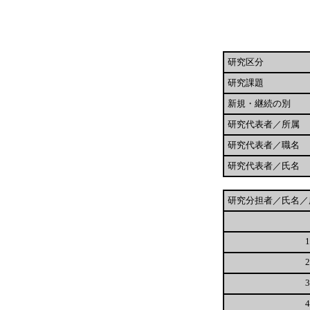
研究区分
研究課題
新規・継続の別
研究代表者／所属
研究代表者／職名
研究代表者／氏名
研究分担者／氏名／
1
2
3
4