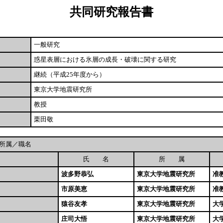
共同研究報告書
一般研究
惑星表層における氷層の成長・破壊に関する研究
継続（平成25年度から）
東京大学地震研究所
教授
栗田敬
所属／職名
氏 名
所 属
波多野恭弘
東京大学地震研究所
准
市原美恵
東京大学地震研究所
准
猿谷友孝
東京大学地震研究所
大
庄司大悟
東京大学地震研究所
大