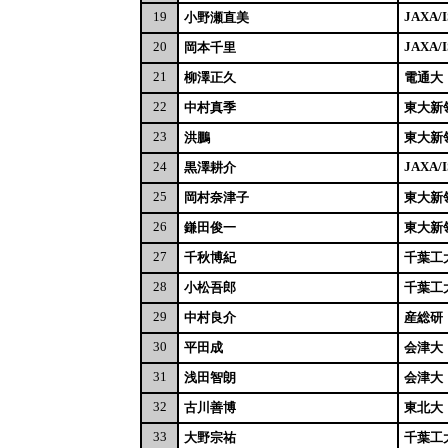
19
JAXA/I
小野瀬直美
20
JAXA/I
岡本千里
21
柳澤正久
電通大
22
中村真季
東大新
23
洪鵬
東大新
24
JAXA/I
黒澤耕介
25
岡村奈津子
東大新
26
鎌田俊一
東大新
27
千秋博紀
千葉工
28
小松吾郎
千葉工
29
中村良介
産総研
30
平田成
会津大
31
浅田智朗
会津大
32
古川善博
東北大
33
大野宗祐
千葉工