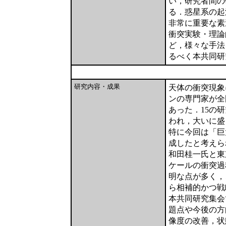
い，研究者間の
る．惑星系の起
非常に重要な素
衝突実験・理論
ど，様々な手法
るべく本共同研
研究内容・成果
天体の衝突現象
ンの専門家が全
あった．15の
われ，大いに盛
特に今回は「巨
成したと考えら
和田桂一氏と東
ケールの衝突過
明な点が多く，
ら相補的かつ戦
本共同研究集会
題点や今後の方
像度の改善，状