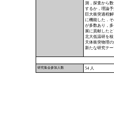
測，探査から数
するか，理論予
巨大衝突過程解
に機能した．そ
が多数あり，多
展に貢献したと
北大低温研を核
天体衝突物理の
新たな研究テー
研究集会参加人数
54 人