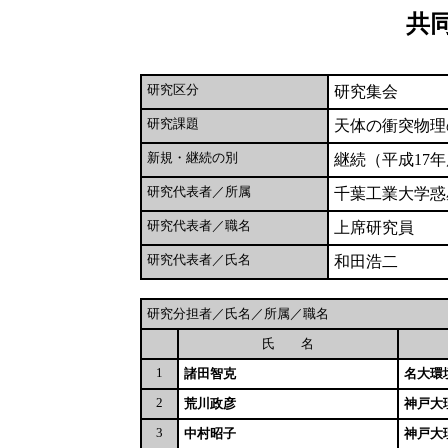
共
研究区分
研究集会
研究課題
天体の衝突物理の
新規・継続の別
継続（平成17
研究代表者／所属
千葉工業大学惑
研究代表者／職名
上席研究員
研究代表者／氏名
和田浩二
研究分担者／氏名／所属／職名
氏 名
1
諸田智克
名大環
2
荒川政彦
神戸大
3
中村昭子
神戸大