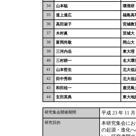
34
山本聡
環境研
35
道上達広
福島高
36
高田淑子
宮城教
37
木村眞
茨城大
38
富岡尚敬
岡山大
39
三河内岳
東大理
40
三村耕一
名大環
41
山本哲生
北大低
42
田中秀和
北大低
43
和田桂一
鹿児島
44
玄田英典
東大地
研究集会開催期間
平成 23 年 11 月
研究目的
本研究集会にお
の起源・進化へ