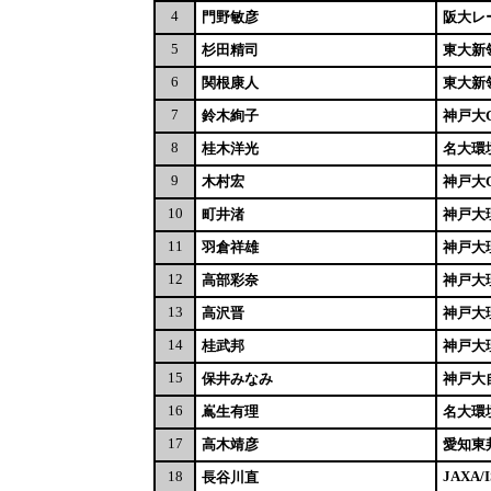
4
門野敏彦
阪大レ
5
杉田精司
東大新
6
関根康人
東大新
7
鈴木絢子
神戸大C
8
桂木洋光
名大環
9
木村宏
神戸大C
10
町井渚
神戸大
11
羽倉祥雄
神戸大
12
高部彩奈
神戸大
13
高沢晋
神戸大
14
桂武邦
神戸大
15
保井みなみ
神戸大
16
嶌生有理
名大環
17
高木靖彦
愛知東
18
JAXA/I
長谷川直