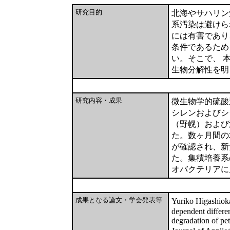
研究目的
北海やサハリン
系汚染は避けら
には有害であり
条件であるため
い。そこで、 
生物分解性を明
研究内容・成果
微生物学的硫酸
シレンおよびシ
（野幌）および
た。数ヶ月間の
が確認され、新
た。集積培養系
オバクテリアに
成果となる論文・学会発表等
Yuriko Higashio
dependent differe
degradation of pe