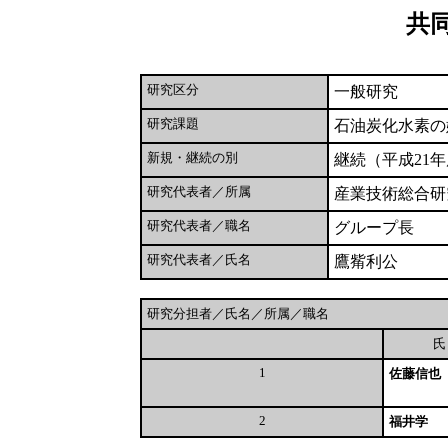
共
研究区分
一般研究
研究課題
石油炭化水素の
新規・継続の別
継続（平成21
研究代表者／所属
産業技術総合研
研究代表者／職名
グループ長
研究代表者／氏名
鷹觜利公
研究分担者／氏名／所属／職名
1
佐藤信也
2
福井学