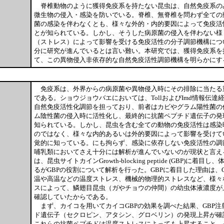
脊椎動物のように獲得免疫系を持たない昆虫は、自然免疫系の
微生物の侵入・感染を防いでいる。脊椎、無脊椎を問わず全ての
菌の感染を伴わなくとも、様々な外的・内的要因によって免疫活
とが知られている。しかし、そうした病原菌の侵入を伴わない様
（ストレス）によって影響を受ける免疫活性の分子調節機構につ
分に研究が進んでいるとは言い難い。本研究では、獲得免疫系を
て、この異物侵入非依存的な自然免疫活性調節機構を明らかにす
免疫系は、外界からの病原菌や異物侵入時にその排除に当たる
である。ショウジョウバエにおいては、TollおよびImd情報伝達
自然免疫活性化調節を担っており、前者はカビやグラム陽性菌の
ム陰性菌の侵入時に活性化し、最終的に抗菌ペプチド遺伝子の発
知られている。しかし、昆虫を含む全ての動物の免疫活性は感染
のではなく、様々な内的あるいは外的要因によって影響を受けて
覚的に知っている。にも拘らず、感染に依存しない免疫活性の調
哺乳類においてさえ十分には解析が進んでいないのが現状と言え
は、昆虫サイトカインGrowth-blocking peptide (GBP)に着
るがGBPの役割について解析を行った。GBPに着目した理由は、
温や高温などの温度ストレス、機械的物理的ストレスなど、様々
スによって、鱗翅目昆虫（ガやチョウの仲間）の幼虫体液濃度が
確認していたからである。
まず、カイコを用いてカイコGBPの効果を調べた結果、GBP注
ド遺伝子（セクロピン、アタシン、グロベリン）の発現上昇が確
これらの抗菌ペプチドは温度ストレスによっても上昇すること、