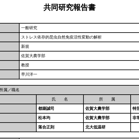
共同研究報告書
一般研究
ストレス依存的昆虫自然免疫活性変動の解析
新規
佐賀大農学部
教授
早川洋一
所属／職名
氏 名
所 属
都築誠司
佐賀大農学部
特
松本均
佐賀大農学部
非
落合正則
北大低温研