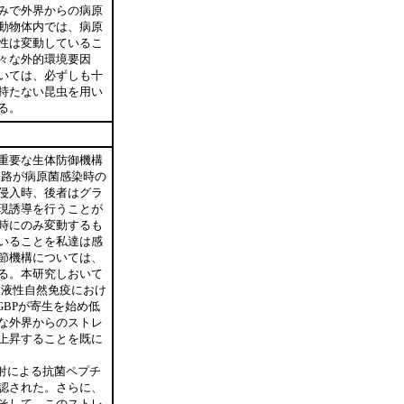
みで外界からの病原
動物体内では、病原
性は変動しているこ
々な外的環境要因
いては、必ずしも十
持たない昆虫を用い
る。
重要な生体防御機構
経路が病原菌感染時の
侵入時、後者はグラ
現誘導を行うことが
時にのみ変動するも
いることを私達は感
節機構については、
る。本研究しおいて
目し、体液性自然免疫におけ
GBPが寄生を始め低
な外界からのストレ
上昇することを既に
射による抗菌ペプチ
認された。さらに、
そして、このストレ