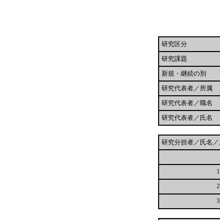
研究区分
研究課題
新規・継続の別
研究代表者／所属
研究代表者／職名
研究代表者／氏名
研究分担者／氏名／
1
2
3