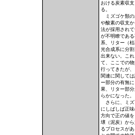
おける炭素収支
る。
ミズゴケ類の
や酸素の収支か
法が採用されて
が不明瞭である
系、リター（枯
光合成系に分割
出来ない。これ
て、ここでの物
行ってきたが、
関連に関しては
ー部分の有無に
果、リター部分
らかになった。
さらに、ミズ
にしばしば正味
方向で正の値を
壌（泥炭）から
るプロセスがあ