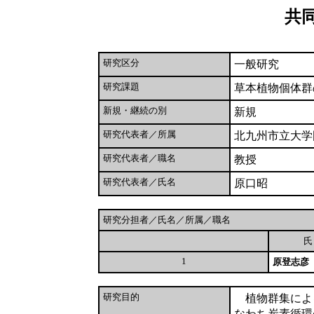
共
研究区分
一般研究
研究課題
草本植物個体群
新規・継続の別
新規
研究代表者／所属
北九州市立大学
研究代表者／職名
教授
研究代表者／氏名
原口昭
研究分担者／氏名／所属／職名
1
原登志彦
研究目的
植物群集によ
なわち炭素循環