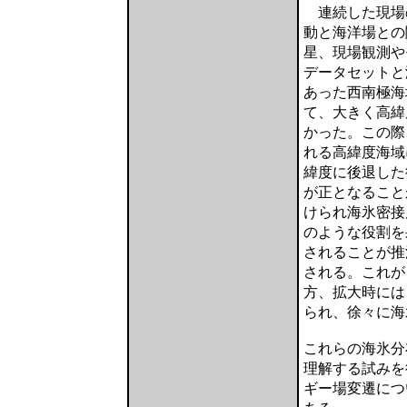
連続した現場
動と海洋場との
星、現場観測やモ
データセットと
あった西南極海
て、大きく高緯
かった。この際
れる高緯度海域
緯度に後退した
が正となること
けられ海氷密接
のような役割を
されることが推
される。これが
方、拡大時には
られ、徐々に海
これらの海氷分
理解する試みを
ギー場変遷につ