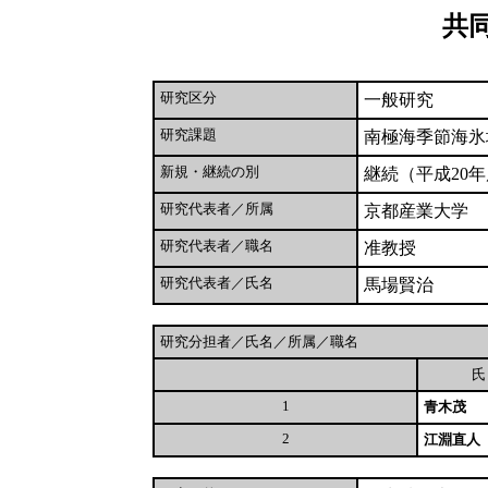
共
研究区分
一般研究
研究課題
南極海季節海氷
新規・継続の別
継続（平成20
研究代表者／所属
京都産業大学
研究代表者／職名
准教授
研究代表者／氏名
馬場賢治
研究分担者／氏名／所属／職名
1
青木茂
2
江淵直人