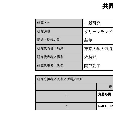
共
研究区分
一般研究
研究課題
グリーンランド
新規・継続の別
新規
研究代表者／所属
東京大学大気海
研究代表者／職名
准教授
研究代表者／氏名
阿部彩子
研究分担者／氏名／所属／職名
1
齋藤冬樹
2
Ralf GRE