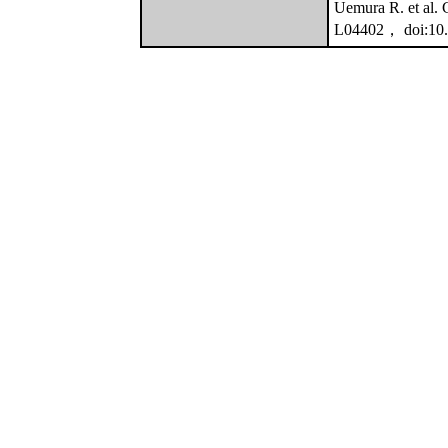
Uemura R. et 
L04402， doi:10