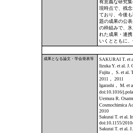
有意義な研究集
現時点で、残念
ており、今後も
題の成果の公表
の枠組みで、氷
れた成果・連携
いくとともに、
成果となる論文・学会発表等
SAKURAI T. et a
Iizuka Y. et al.
Fujita， S. et al
2011， 2011
Igarashi， M. et 
doi:10.1016/j.po
Uemura R. Osam
Cosmochimica Ac
2010
Sakurai T. et al.
doi:10.1155/2010
Sakurai T. et al