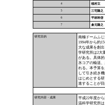
4
植村立
5
三宅隆之
6
平林幹啓
7
倉元隆之
研究目的
南極ドームふじ
1994年から
大な成果を創出
学研究所は2大
がある。具体的
氷コアの輸送、
れる。本予算を
して引き続き機
はじめとする研
進することが目
研究内容・成果
平成22年度か
温科学研究所は