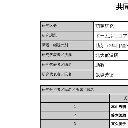
共
研究区分
萌芽研究
研究課題
ドームふじコア
新規・継続の別
萌芽（2年目/全
研究代表者／所属
北大低温研
研究代表者／職名
助教
研究代表者／氏名
飯塚芳徳
研究分担者／氏名／所属／職名
1
本山秀明
2
鈴木啓助
3
東久美子